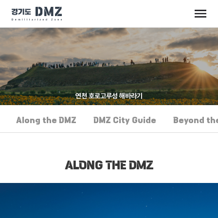
연천 호로고루성 해바라기
Along the DMZ
DMZ City Guide
Beyond th
ALONG THE DMZ