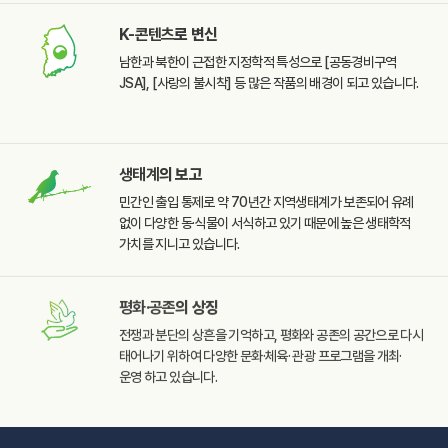
K-콘텐츠
로 변신
남한과 북한이 근접한
지정학적 특성으로
[공동경비구역
JSA],
[사랑의 불시착] 등 많은
작품의 배경이 되고 있습니다.
생태계
의 보고
민간인 출입 통제로 약 70년간
지역생태계가 보존되어 유례
없이 다양한 동·식물이 서식하고
있기 때문에 높은 생태학적
가치를 지니고 있습니다.
평화·공존
의 상징
전쟁과 분단의 상흔을
기억하고, 평화와 공존의
공간으로 다시
태어나기
위하여 다양한 문화·체육·
관광 프로그램을 개최·
운영
하고 있습니다.