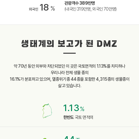
관광객수 389만명
18
%
(내국인 319만명, 외국인 70만명)
외국인
생태계의 보고가 된 DMZ
약 70년 동안 외부와 차단되었던 이 곳은 국토면적의 1.13%를 차지하나
우리나라 전체 생물 종의
16.1%가 분포하고 있으며, 멸종위기종 44종을 포함한 4,315종의 생물종이
살고 있습니다.
1.13
%
한반도
국토 면적의