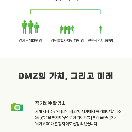
DMZ의 가치, 그리고 미래
꼭 가봐야 할
명소
세계 시사 주간지 [타임지]의
‘아시아에서 꼭 가봐야 할
명소
25곳’은 물론이며
유명 여행 가이드북
[론리 플래닛]에서
‘세계 500대 관광지’에도
선정 되었습니다.