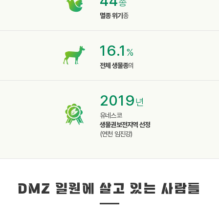
44
종
멸종 위기
종
16.1
%
전체 생물종
의
2019
년
유네스코
생물권보전지역 선정
(연천 임진강)
DMZ 일원에 살고 있는 사람들