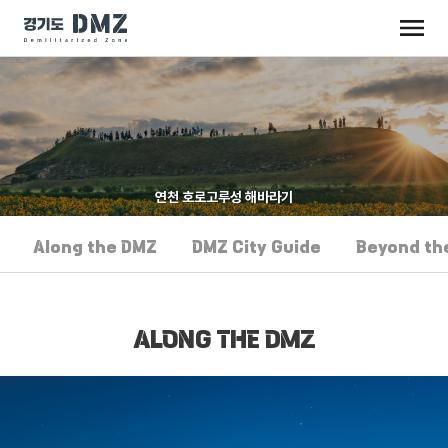
연천 호로고루성 해바라기
Along the DMZ
DMZ City Guide
Beyond th
ALONG THE DMZ