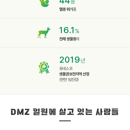
44
종
멸종 위기
종
16.1
%
전체 생물종
의
2019
년
유네스코
생물권보전지역 선정
(연천 임진강)
DMZ 일원에 살고 있는 사람들