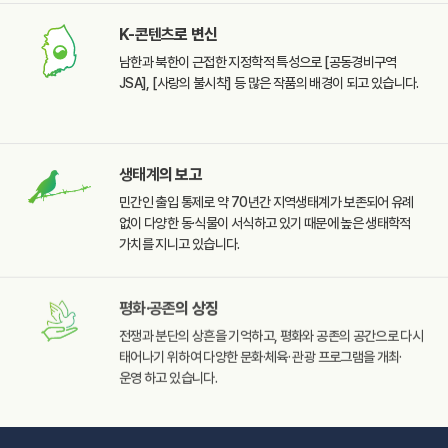
K-콘텐츠
로 변신
남한과 북한이 근접한
지정학적 특성으로
[공동경비구역
JSA],
[사랑의 불시착] 등 많은
작품의 배경이 되고 있습니다.
생태계
의 보고
민간인 출입 통제로 약 70년간
지역생태계가 보존되어 유례
없이 다양한 동·식물이 서식하고
있기 때문에 높은 생태학적
가치를 지니고 있습니다.
평화·공존
의 상징
전쟁과 분단의 상흔을
기억하고, 평화와 공존의
공간으로 다시
태어나기
위하여 다양한 문화·체육·
관광 프로그램을 개최·
운영
하고 있습니다.