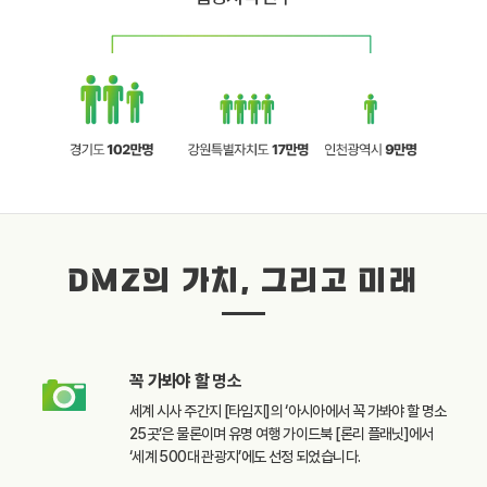
DMZ의 가치, 그리고 미래
꼭 가봐야 할
명소
세계 시사 주간지 [타임지]의
‘아시아에서 꼭 가봐야 할
명소
25곳’은 물론이며
유명 여행 가이드북
[론리 플래닛]에서
‘세계 500대 관광지’에도
선정 되었습니다.