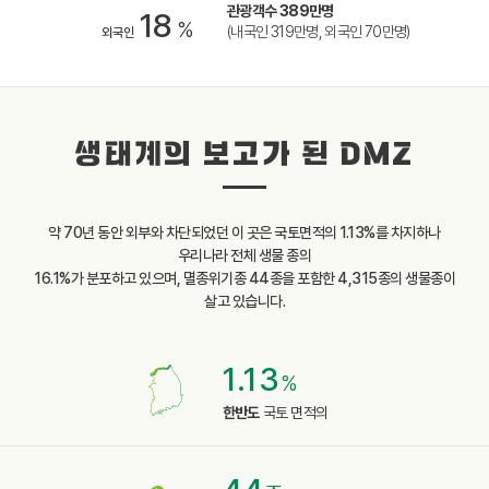
관광객수 389만명
18
%
(내국인 319만명, 외국인 70만명)
외국인
생태계의 보고가 된 DMZ
약 70년 동안 외부와 차단되었던 이 곳은 국토면적의 1.13%를 차지하나
우리나라 전체 생물 종의
16.1%가 분포하고 있으며, 멸종위기종 44종을 포함한 4,315종의 생물종이
살고 있습니다.
1.13
%
한반도
국토 면적의