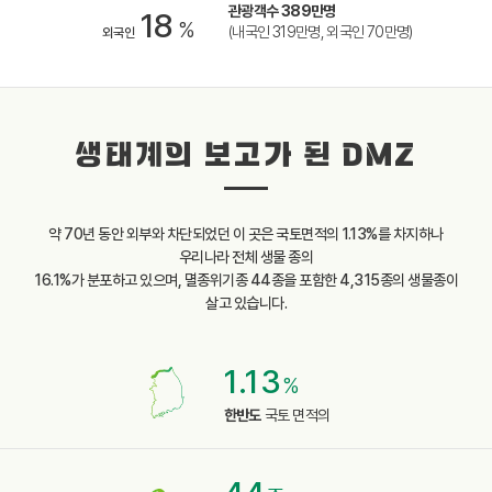
관광객수 389만명
18
%
(내국인 319만명, 외국인 70만명)
외국인
생태계의 보고가 된 DMZ
약 70년 동안 외부와 차단되었던 이 곳은 국토면적의 1.13%를 차지하나
우리나라 전체 생물 종의
16.1%가 분포하고 있으며, 멸종위기종 44종을 포함한 4,315종의 생물종이
살고 있습니다.
1.13
%
한반도
국토 면적의