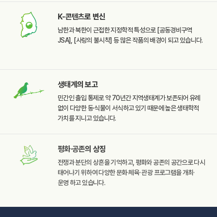
K-콘텐츠
로 변신
남한과 북한이 근접한
지정학적 특성으로
[공동경비구역
JSA],
[사랑의 불시착] 등 많은
작품의 배경이 되고 있습니다.
생태계
의 보고
민간인 출입 통제로 약 70년간
지역생태계가 보존되어 유례
없이 다양한 동·식물이 서식하고
있기 때문에 높은 생태학적
가치를 지니고 있습니다.
평화·공존
의 상징
전쟁과 분단의 상흔을
기억하고, 평화와 공존의
공간으로 다시
태어나기
위하여 다양한 문화·체육·
관광 프로그램을 개최·
운영
하고 있습니다.