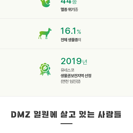
44
종
멸종 위기
종
16.1
%
전체 생물종
의
2019
년
유네스코
생물권보전지역 선정
(연천 임진강)
DMZ 일원에 살고 있는 사람들