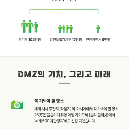
DMZ의 가치, 그리고 미래
꼭 가봐야 할
명소
세계 시사 주간지 [타임지]의
‘아시아에서 꼭 가봐야 할
명소
25곳’은 물론이며
유명 여행 가이드북
[론리 플래닛]에서
‘세계 500대 관광지’에도
선정 되었습니다.