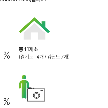
6
총 11개소
%
(경기도 : 4개 / 강원도 7개)
2
%