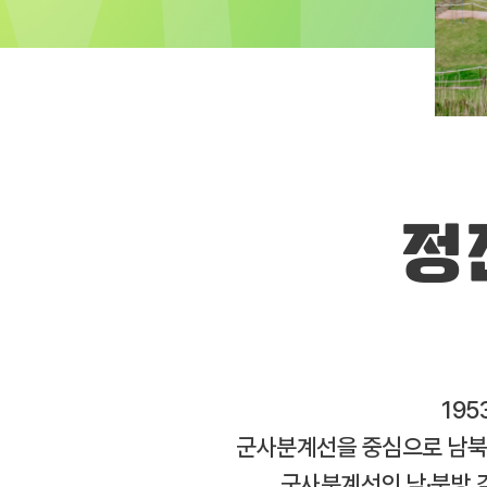
정
195
군사분계선을 중심으로 남북이
군사분계선의 남·북방 각 