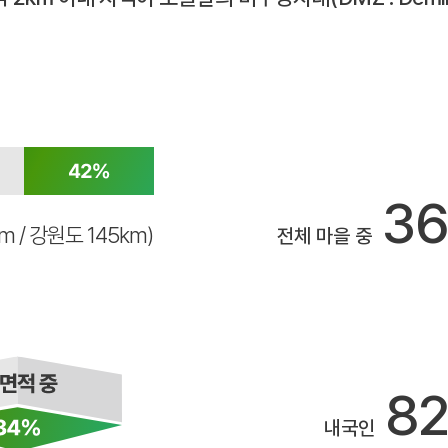
3
km / 강원도 145km)
전체 마을 중
8
내국인