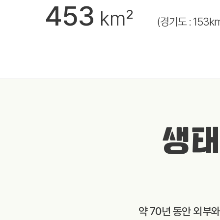
453
km²
(경기도 : 153k
생태
약 70년 동안 외부