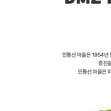
민통선 마을은 1954년
증진을
민통선 마을은 