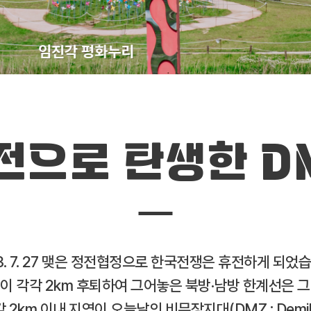
임진각 평화누리
전으로 탄생한 D
3. 7. 27 맺은 정전협정으로 한국전쟁은 휴전하게 되었
 각각 2km 후퇴하여 그어놓은 북방·남방 한계선은 그 
2km 이내 지역이 오늘날의 비무장지대(DMZ : Demilita