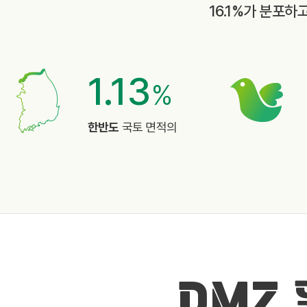
16.1%가 분포하
1.13
%
한반도
국토 면적의
DMZ