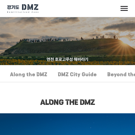
연천 호로고루성 해바라기
Along the DMZ
DMZ City Guide
Beyond th
ALONG THE DMZ