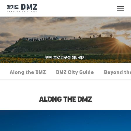
연천 호로고루성 해바라기
Along the DMZ
DMZ City Guide
Beyond th
ALONG THE DMZ