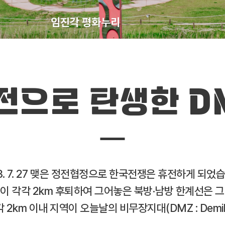
임진각 평화누리
전으로 탄생한 D
3. 7. 27 맺은 정전협정으로 한국전쟁은 휴전하게 되었
 각각 2km 후퇴하여 그어놓은 북방·남방 한계선은 그 
2km 이내 지역이 오늘날의 비무장지대(DMZ : Demilita