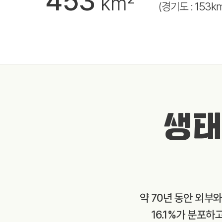
453
km²
(경기도 : 153k
생태
약 70년 동안 외부
16.1%가 분포하