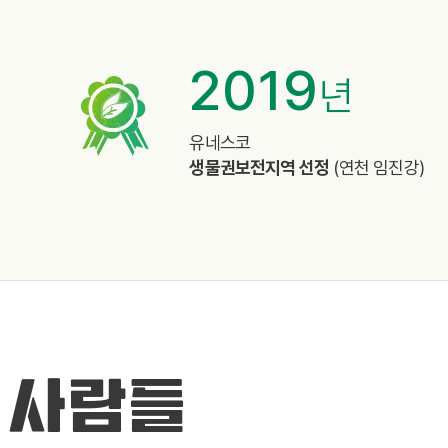
2019
년
%
유네스코
생물권보전지역 선정
(연천 임진강)
 사람들