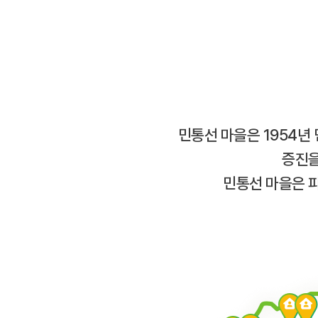
민통선 마을은 1954년
증진을
민통선 마을은 