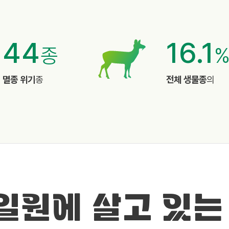
44
16.1
종
멸종 위기
종
전체 생물종
의
 일원에 살고 있는