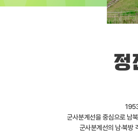
정
195
군사분계선을 중심으로 남북이
군사분계선의 남·북방 각 