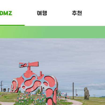
DMZ
여행
추천
소개
여행정보
PEN 페스티벌
임진각 평화누리
DMZ 평화누리길
개