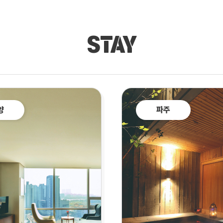
STAY
양
파주