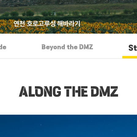
연천 호로고루성 해바라기
de
Beyond the DMZ
S
ALONG THE DMZ