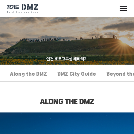
연천 호로고루성 해바라기
Along the DMZ
DMZ City Guide
Beyond th
ALONG THE DMZ