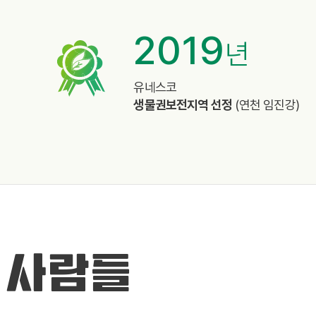
2019
년
%
유네스코
생물권보전지역 선정
(연천 임진강)
 사람들