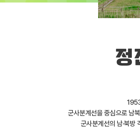
정
195
군사분계선을 중심으로 남북이
군사분계선의 남·북방 각 