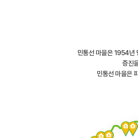
민통선 마을은 1954년
증진을
민통선 마을은 