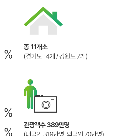
6
총 11개소
%
(경기도 : 4개 / 강원도 7개)
2
%
8
관광객수 389만명
%
(내국인 319만명, 외국인 70만명)