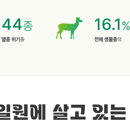
44
16.1
종
멸종 위기
종
전체 생물종
의
 일원에 살고 있는