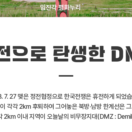
임진각 평화누리
전으로 탄생한 D
3. 7. 27 맺은 정전협정으로 한국전쟁은 휴전하게 되었
 각각 2km 후퇴하여 그어놓은 북방·남방 한계선은 그 
2km 이내 지역이 오늘날의 비무장지대(DMZ : Demilita