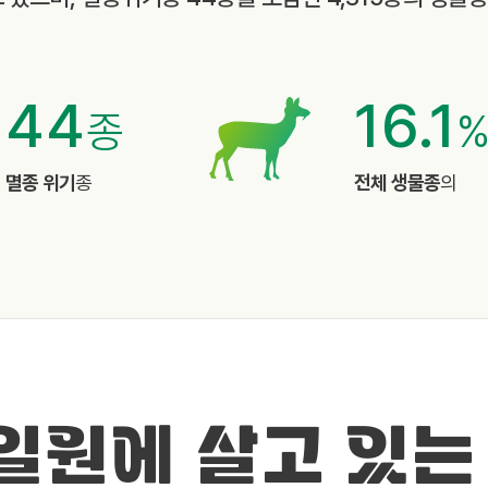
44
16.1
종
멸종 위기
종
전체 생물종
의
 일원에 살고 있는