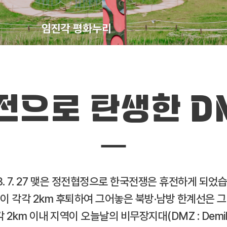
임진각 평화누리
전으로 탄생한 D
3. 7. 27 맺은 정전협정으로 한국전쟁은 휴전하게 되었
 각각 2km 후퇴하여 그어놓은 북방·남방 한계선은 그 
2km 이내 지역이 오늘날의 비무장지대(DMZ : Demilita