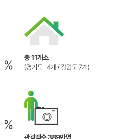
6
총 11개소
%
(경기도 : 4개 / 강원도 7개)
2
%
관광객수 389만명