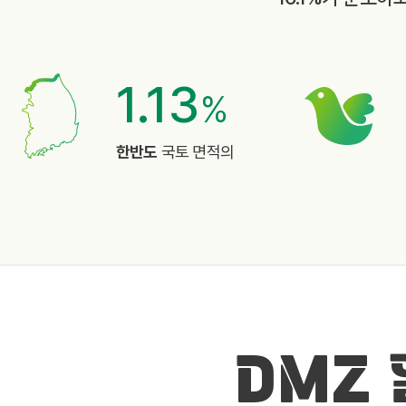
1.13
%
한반도
국토 면적의
DMZ