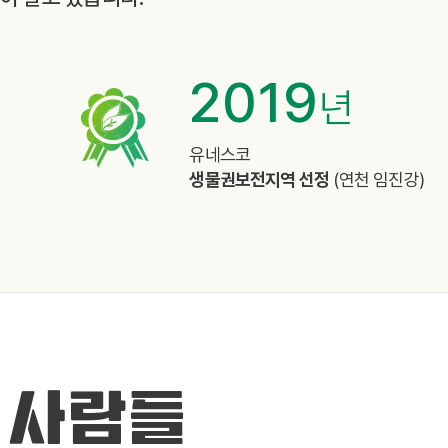
2019
년
%
유네스코
생물권보전지역 선정
(연천 임진강)
 사람들