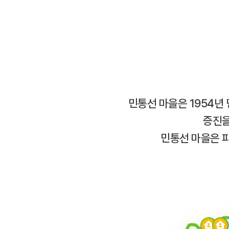
민통선 마을은 1954년
증진을
민통선 마을은 