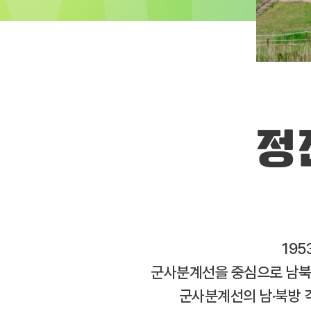
정
195
군사분계선을 중심으로 남북이
군사분계선의 남·북방 각 