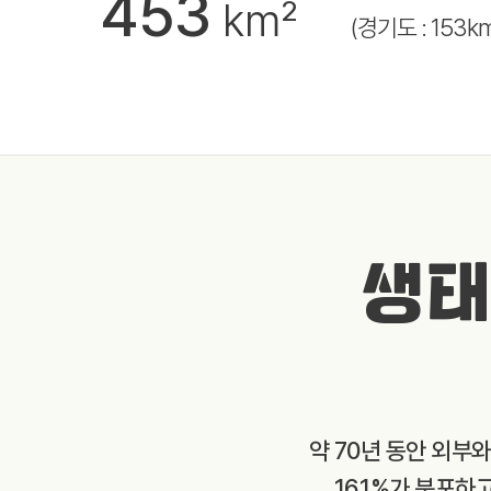
453
km²
(경기도 : 153k
생태
약 70년 동안 외부
16.1%가 분포하