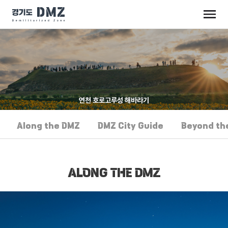
연천 호로고루성 해바라기
Along the DMZ
DMZ City Guide
Beyond th
ALONG THE DMZ