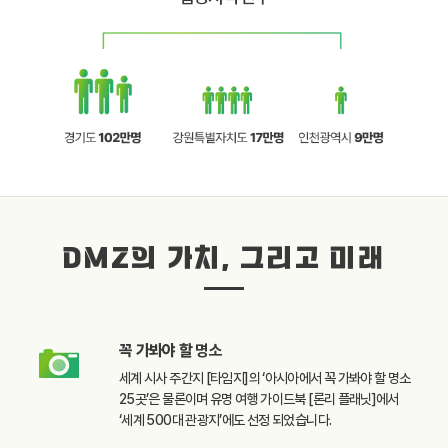
DMZ의 가치, 그리고 미래
꼭 가봐야 할
명소
세계 시사 주간지 [타임지]의
‘아시아에서 꼭 가봐야 할
명소
25곳’은 물론이며
유명 여행 가이드북
[론리 플래닛]에서
‘세계 500대 관광지’에도
선정 되었습니다.