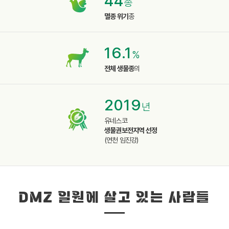
44
종
멸종 위기
종
16.1
%
전체 생물종
의
2019
년
유네스코
생물권보전지역 선정
(연천 임진강)
DMZ 일원에 살고 있는 사람들