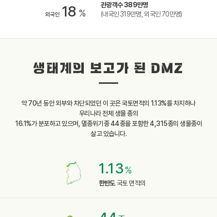
관광객수 389만명
18
%
(내국인 319만명, 외국인 70만명)
외국인
생태계의 보고가 된 DMZ
약 70년 동안 외부와 차단되었던 이 곳은 국토면적의 1.13%를 차지하나
우리나라 전체 생물 종의
16.1%가 분포하고 있으며, 멸종위기종 44종을 포함한 4,315종의 생물종이
살고 있습니다.
1.13
%
한반도
국토 면적의