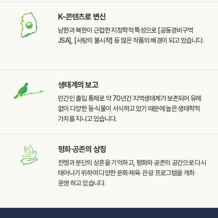
K-콘텐츠
로 변신
남한과 북한이 근접한
지정학적 특성으로
[공동경비구역
JSA],
[사랑의 불시착] 등 많은
작품의 배경이 되고 있습니다.
생태계
의 보고
민간인 출입 통제로 약 70년간
지역생태계가 보존되어 유례
없이 다양한 동·식물이 서식하고
있기 때문에 높은 생태학적
가치를 지니고 있습니다.
평화·공존
의 상징
전쟁과 분단의 상흔을
기억하고, 평화와 공존의
공간으로 다시
태어나기
위하여 다양한 문화·체육·
관광 프로그램을 개최·
운영
하고 있습니다.