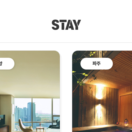
STAY
양
파주