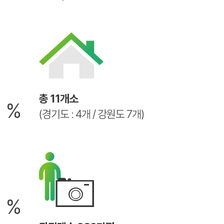
6
총 11개소
%
(경기도 : 4개 / 강원도 7개)
2
%