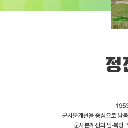
정
195
군사분계선을 중심으로 남북이
군사분계선의 남·북방 각 