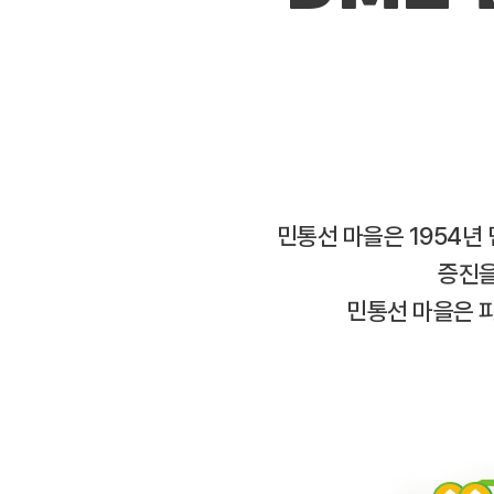
민통선 마을은 1954년
증진을
민통선 마을은 