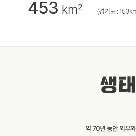
453
km²
(경기도 : 153k
생태
약 70년 동안 외부