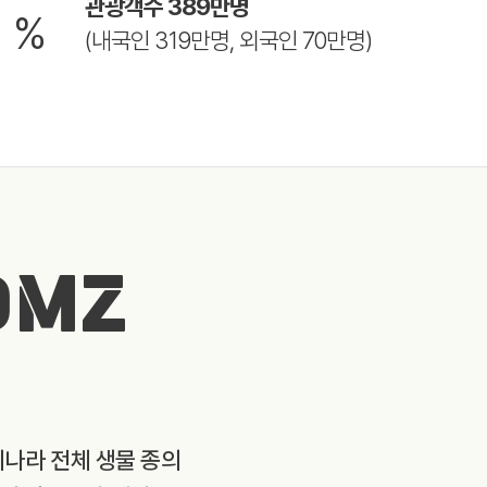
8
관광객수 389만명
%
(내국인 319만명, 외국인 70만명)
DMZ
리나라 전체 생물 종의