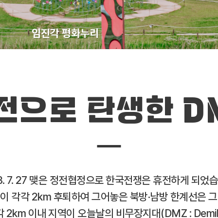
임진각 평화누리
전으로 탄생한 D
3. 7. 27 맺은 정전협정으로 한국전쟁은 휴전하게 되었
 각각 2km 후퇴하여 그어놓은 북방·남방 한계선은 그 
2km 이내 지역이 오늘날의 비무장지대(DMZ : Demilita