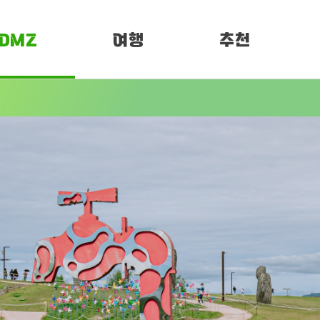
DMZ
여행
추천
소개
여행정보
PEN 페스티벌
임진각 평화누리
DMZ 평화누리길
개