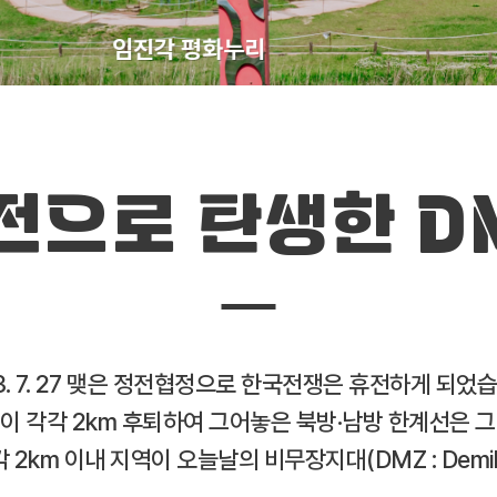
임진각 평화누리
전으로 탄생한 D
3. 7. 27 맺은 정전협정으로 한국전쟁은 휴전하게 되었
 각각 2km 후퇴하여 그어놓은 북방·남방 한계선은 그 
2km 이내 지역이 오늘날의 비무장지대(DMZ : Demilita