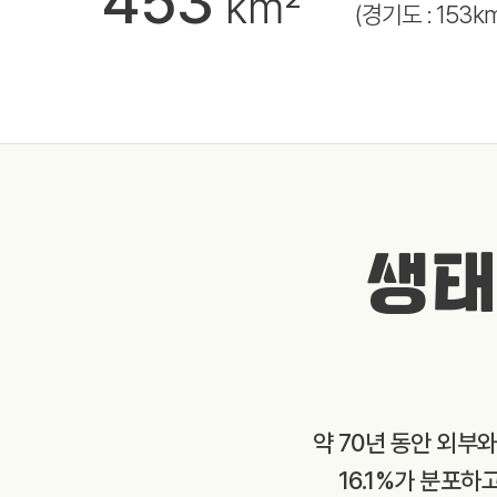
453
km²
(경기도 : 153k
생태
약 70년 동안 외부
16.1%가 분포하