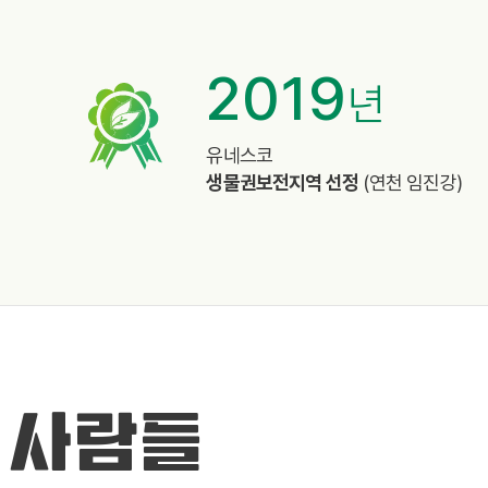
2019
년
%
유네스코
생물권보전지역 선정
(연천 임진강)
 사람들