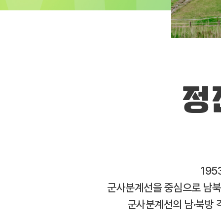
정
195
군사분계선을 중심으로 남북이
군사분계선의 남·북방 각 