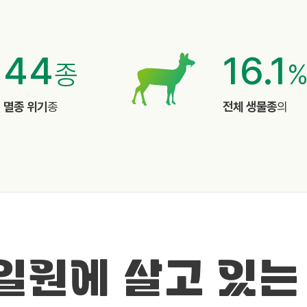
44
16.1
종
멸종 위기
종
전체 생물종
의
 일원에 살고 있는