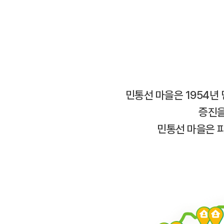
민통선 마을은 1954년
증진을
민통선 마을은 