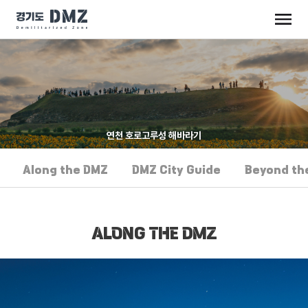
연천 호로고루성 해바라기
Along the DMZ
DMZ City Guide
Beyond th
ALONG THE DMZ