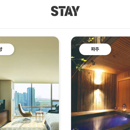
STAY
양
파주