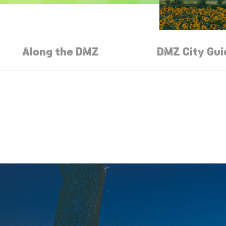
Along the DMZ
DMZ City Gui