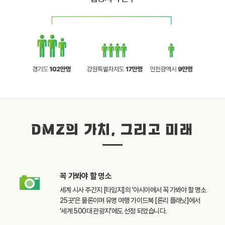
DMZ의 가치, 그리고 미래
꼭 가봐야 할
명소
세계 시사 주간지 [타임지]의
‘아시아에서 꼭 가봐야 할
명소
25곳’은 물론이며
유명 여행 가이드북
[론리 플래닛]에서
‘세계 500대 관광지’에도
선정 되었습니다.