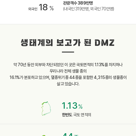
관광객수 389만명
18
%
(내국인 319만명, 외국인 70만명)
외국인
생태계의 보고가 된 DMZ
약 70년 동안 외부와 차단되었던 이 곳은 국토면적의 1.13%를 차지하나
우리나라 전체 생물 종의
16.1%가 분포하고 있으며, 멸종위기종 44종을 포함한 4,315종의 생물종이
살고 있습니다.
1.13
%
한반도
국토 면적의