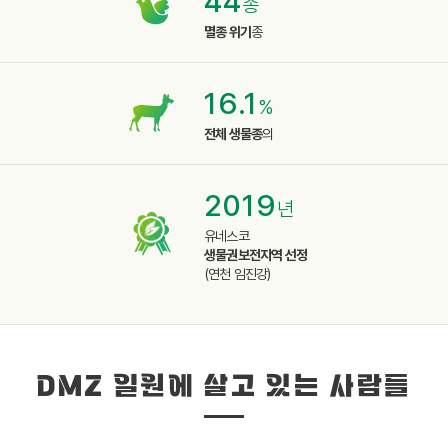
44
종
멸종 위기
종
16.1
%
전체 생물종
의
2019
년
유네스코
생물권보전지역 선정
(연천 임진강)
DMZ 일원에 살고 있는 사람들