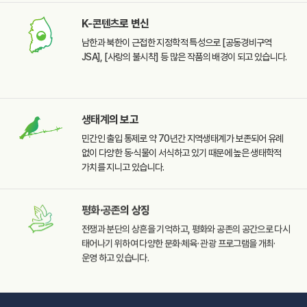
K-콘텐츠
로 변신
남한과 북한이 근접한
지정학적 특성으로
[공동경비구역
JSA],
[사랑의 불시착] 등 많은
작품의 배경이 되고 있습니다.
생태계
의 보고
민간인 출입 통제로 약 70년간
지역생태계가 보존되어 유례
없이 다양한 동·식물이 서식하고
있기 때문에 높은 생태학적
가치를 지니고 있습니다.
평화·공존
의 상징
전쟁과 분단의 상흔을
기억하고, 평화와 공존의
공간으로 다시
태어나기
위하여 다양한 문화·체육·
관광 프로그램을 개최·
운영
하고 있습니다.