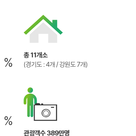
6
총 11개소
%
(경기도 : 4개 / 강원도 7개)
2
%
관광객수 389만명