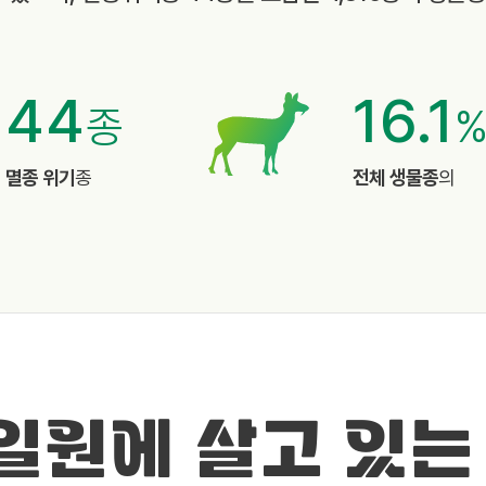
44
16.1
종
멸종 위기
종
전체 생물종
의
 일원에 살고 있는