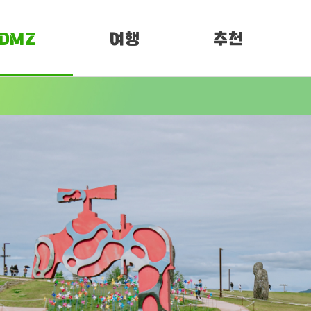
DMZ
여행
추천
소개
여행정보
PEN 페스티벌
임진각 평화누리
DMZ 평화누리길
개