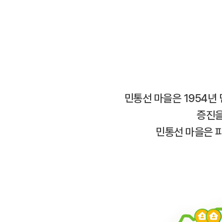
민통선 마을은 1954년
증진을
민통선 마을은 