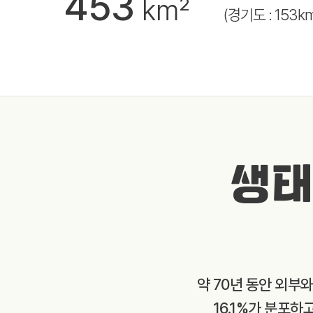
453
km²
(경기도 : 153k
생태
약 70년 동안 외부
16.1%가 분포하