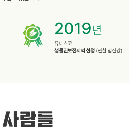
2019
년
%
유네스코
생물권보전지역 선정
(연천 임진강)
 사람들