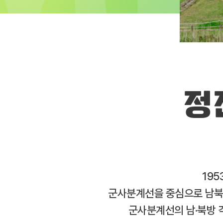
정
195
군사분계선을 중심으로 남북이
군사분계선의 남·북방 각 