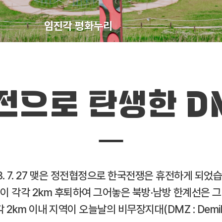
임진각 평화누리
전으로 탄생한 D
3. 7. 27 맺은 정전협정으로 한국전쟁은 휴전하게 되었
 각각 2km 후퇴하여 그어놓은 북방·남방 한계선은 그 
2km 이내 지역이 오늘날의 비무장지대(DMZ : Demilita