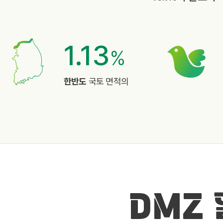
1.13
%
한반도
국토 면적의
DMZ