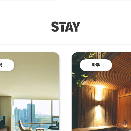
STAY
양
파주