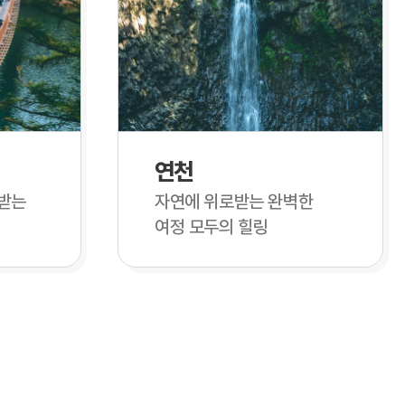
연천
받는
자연에 위로받는 완벽한
여정 모두의 힐링