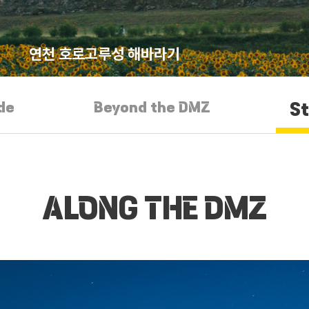
연천 호로고루성 해바라기
de
Beyond the DMZ
S
ALONG THE DMZ