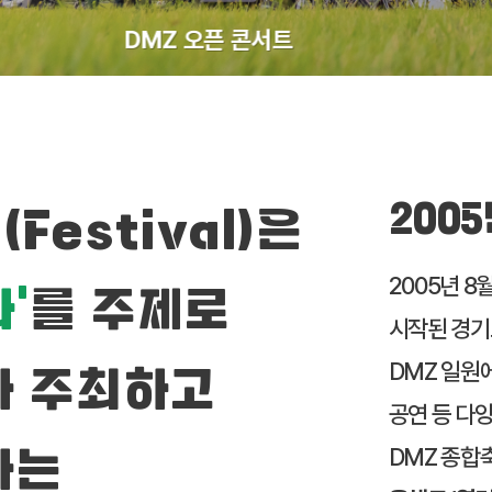
DMZ 오픈 콘서트
2005
Festival)은
2005년 
’
를 주제로
시작된 경기
DMZ 일원에
가 주최하고
공연 등 다양
DMZ 종합축
하는