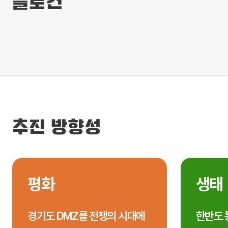
슬로건
추진 방향성
평화
생태
경기도 DMZ를 전쟁의 시대에
한반도 