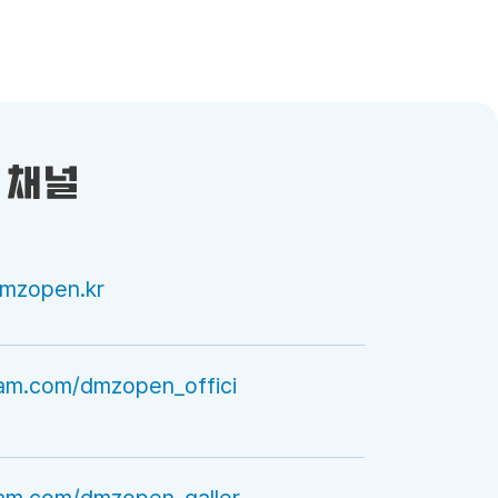
 채널
dmzopen.kr
ram.com/dmzopen_offici