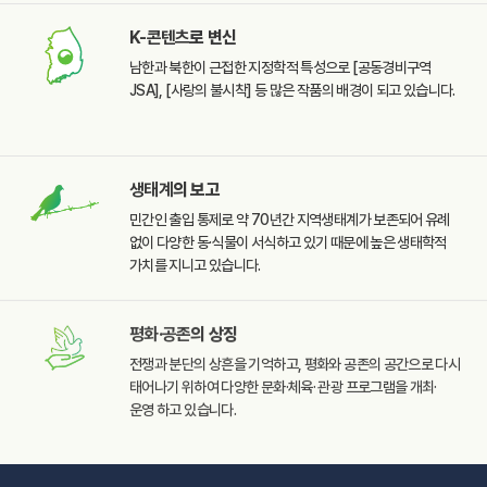
K-콘텐츠
로 변신
남한과 북한이 근접한
지정학적 특성으로
[공동경비구역
JSA],
[사랑의 불시착] 등 많은
작품의 배경이 되고 있습니다.
생태계
의 보고
민간인 출입 통제로 약 70년간
지역생태계가 보존되어 유례
없이 다양한 동·식물이 서식하고
있기 때문에 높은 생태학적
가치를 지니고 있습니다.
평화·공존
의 상징
전쟁과 분단의 상흔을
기억하고, 평화와 공존의
공간으로 다시
태어나기
위하여 다양한 문화·체육·
관광 프로그램을 개최·
운영
하고 있습니다.