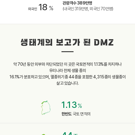
관광객수 389만명
18
%
(내국인 319만명, 외국인 70만명)
외국인
생태계의 보고가 된 DMZ
약 70년 동안 외부와 차단되었던 이 곳은 국토면적의 1.13%를 차지하나
우리나라 전체 생물 종의
16.1%가 분포하고 있으며, 멸종위기종 44종을 포함한 4,315종의 생물종이
살고 있습니다.
1.13
%
한반도
국토 면적의