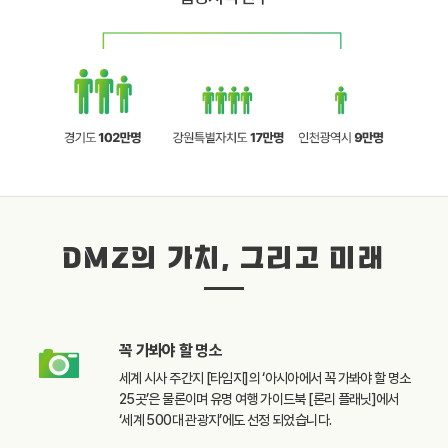
DMZ의 가치, 그리고 미래
꼭 가봐야 할
명소
세계 시사 주간지 [타임지]의
‘아시아에서 꼭 가봐야 할
명소
25곳’은 물론이며
유명 여행 가이드북
[론리 플래닛]에서
‘세계 500대 관광지’에도
선정 되었습니다.