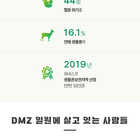
44
종
멸종 위기
종
16.1
%
전체 생물종
의
2019
년
유네스코
생물권보전지역 선정
(연천 임진강)
DMZ 일원에 살고 있는 사람들