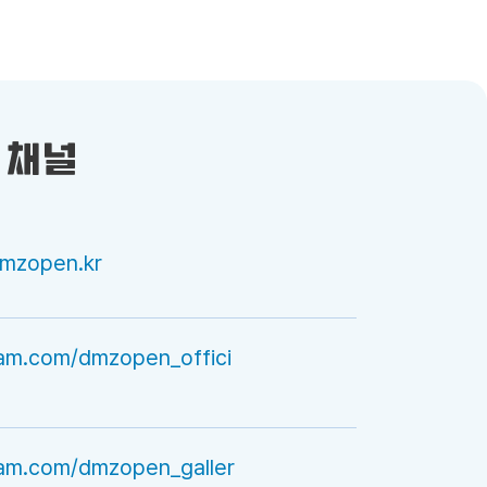
 채널
dmzopen.kr
ram.com/dmzopen_offici
ram.com/dmzopen_galler