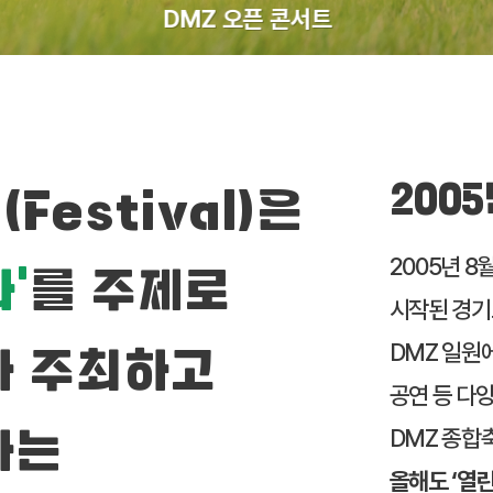
DMZ 오픈 콘서트
2005
Festival)은
2005년 
’
를 주제로
시작된 경기
DMZ 일원에
가 주최하고
공연 등 다양
DMZ 종합축
하는
올해도 ‘열린 