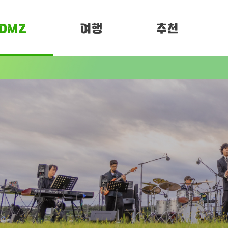
DMZ
여행
추천
소개
여행정보
PEN 페스티벌
임진각 평화누리
DMZ OPEN
DMZ 평화누리길
페스티벌