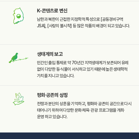
K-콘텐츠
로 변신
남한과 북한이 근접한
지정학적 특성으로
[공동경비구역
JSA],
[사랑의 불시착] 등 많은
작품의 배경이 되고 있습니다.
생태계
의 보고
민간인 출입 통제로 약 70년간
지역생태계가 보존되어 유례
없이 다양한 동·식물이 서식하고
있기 때문에 높은 생태학적
가치를 지니고 있습니다.
평화·공존
의 상징
전쟁과 분단의 상흔을
기억하고, 평화와 공존의
공간으로 다시
태어나기
위하여 다양한 문화·체육·
관광 프로그램을 개최·
운영
하고 있습니다.