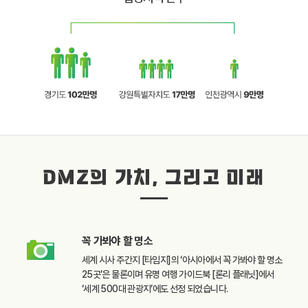
DMZ의 가치, 그리고 미래
꼭 가봐야 할
명소
세계 시사 주간지 [타임지]의
‘아시아에서 꼭 가봐야 할
명소
25곳’은 물론이며
유명 여행 가이드북
[론리 플래닛]에서
‘세계 500대 관광지’에도
선정 되었습니다.