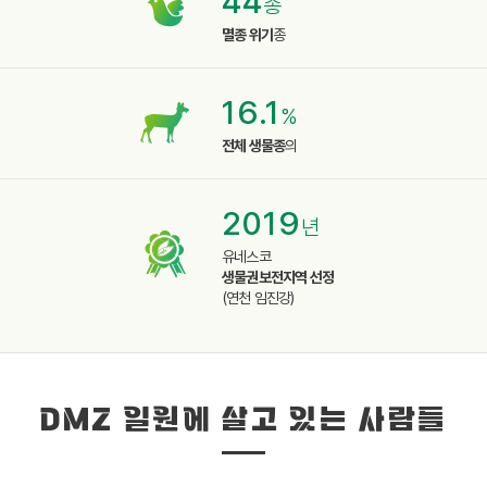
44
종
멸종 위기
종
16.1
%
전체 생물종
의
2019
년
유네스코
생물권보전지역 선정
(연천 임진강)
DMZ 일원에 살고 있는 사람들