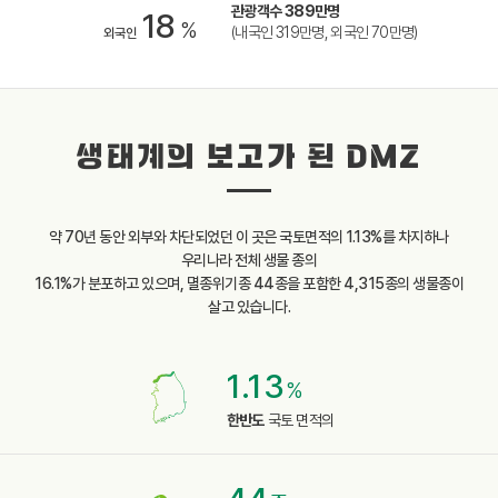
관광객수 389만명
18
%
(내국인 319만명, 외국인 70만명)
외국인
생태계의 보고가 된 DMZ
약 70년 동안 외부와 차단되었던 이 곳은 국토면적의 1.13%를 차지하나
우리나라 전체 생물 종의
16.1%가 분포하고 있으며, 멸종위기종 44종을 포함한 4,315종의 생물종이
살고 있습니다.
1.13
%
한반도
국토 면적의