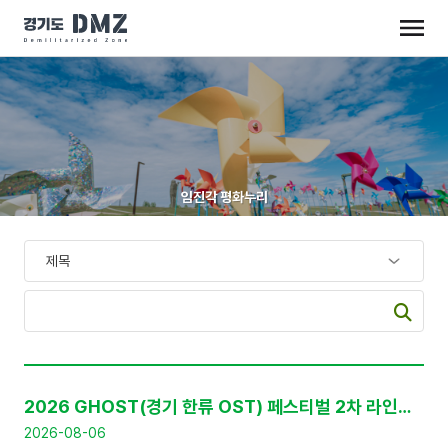
임진각 평화누리
공
지
2026 GHOST(경기 한류 OST) 페스티벌 2차 라인업 공개 및 프리세일 티켓 판매 안내
사
항
2026-08-06