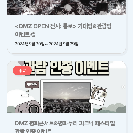
<DMZ OPEN 전시: 통로> 기대평&관람평
이벤트🎨
2024년 9월 20일 ~ 2024년 9월 29일
종료
DMZ 평화콘서트&평화누리 피크닉 페스티벌
관람 인증 이벤트