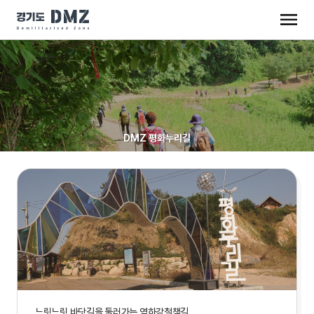
DMZ 평화누리길
느릿느릿 바닷길을 둘러가는 염하강철책길