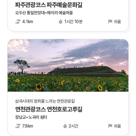
파주관광코스 파주예술문화길
오두산 통일전망대~헤이리 예술마을
4.1km
1시간 10분
쉬움
삼국시대의 정취를 느끼는 연천관광길
연천관광코스 연천호로고루길
장남교~노곡리 쉼터
7.8km
2시간
쉬움