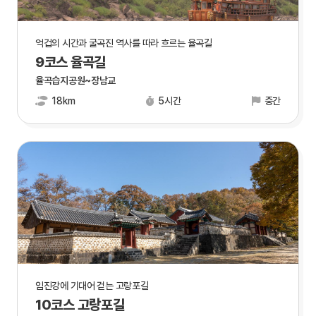
억겁의 시간과 굴곡진 역사를 따라 흐르는 율곡길
9코스 율곡길
율곡습지공원~장남교
18km
5시간
중간
임진강에 기대어 걷는 고랑포길
10코스 고랑포길