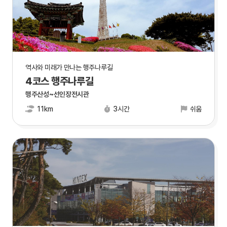
역사와 미래가 만나는 행주나루길
4코스 행주나루길
행주산성~선인장전시관
11km
3시간
쉬움