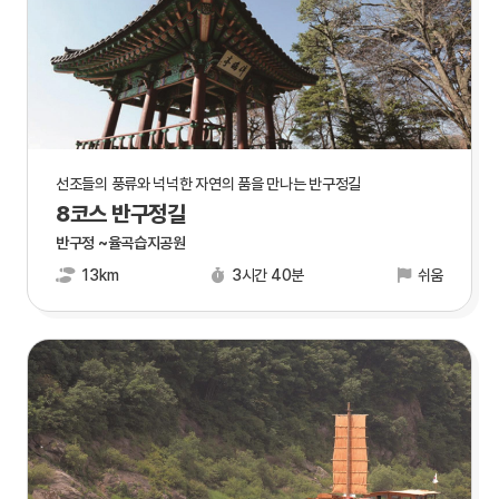
선조들의 풍류와 넉넉한 자연의 품을 만나는 반구정길
8코스 반구정길
반구정 ~율곡습지공원
13km
3시간 40분
쉬움