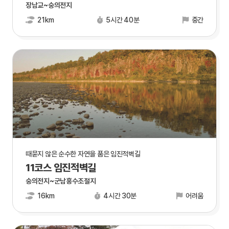
장남교~숭의전지
21km
5시간 40분
중간
때묻지 않은 순수한 자연을 품은 임진적벽길
11코스 임진적벽길
숭의전지~군남홍수조절지
16km
4시간 30분
어려움