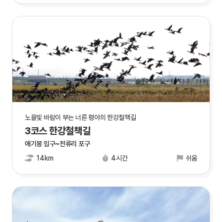
노을빛 바람이 부는 너른 평야의 한강철책길
3코스 한강철책길
애기봉 입구~전류리 포구
14km
4시간
쉬움