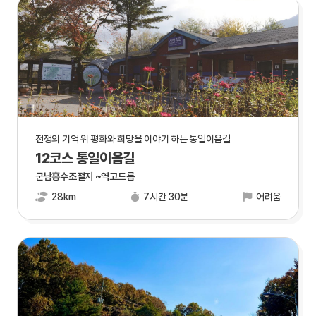
전쟁의 기억 위 평화와 희망을 이야기 하는 통일이음길
12코스 통일이음길
군남홍수조절지 ~역고드름
28km
7시간 30분
어려움