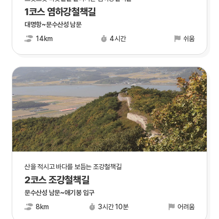
1코스 염하강철책길
대명항~문수산성 남문
14km
4시간
쉬움
산을 적시고 바다를 보듬는 조강철책길
2코스 조강철책길
문수산성 남문~애기봉 입구
8km
3시간 10분
어려움