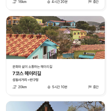
16km
4시간 20분
중간
문화와 삶이 소통하는 헤이리길
7코스 헤이리길
성동사거리 ~반구정
20km
5시간 10분
중간