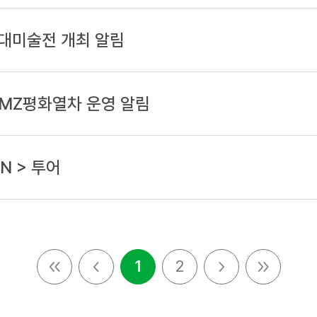
 현대미술전 개최
알림
DMZ평화열차 운영
알림
N > 투어
1
2