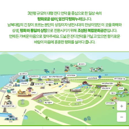
3만평 규모의 대형 잔디 언덕을 중심으로 한 일상 속의
평화로운 쉼터,
임진각 평화누리
입니다.
남북대립의 긴장이 흐르는 분단의 상징이자 냉전시대의 잔상이었던 이 곳을 화해와
상생,
평화와 통일의 상징
으로 전환시키기 위해
조성된 복합문화공간
입니다.
언제든 가벼운 마음으로 찾아주세요. 드넓은 잔디언덕을 거닐고 있으면 향기로운
바람이 마음에 훈훈한 평화를 실어다 줍니다.
캠프그리브스
임진강 독개다리
임진각평화곤돌라
벙커전시관 BEAT131
한반도 생태평화 종합관광센터
평화의 종각
임진강변 생태탐방로
평화누리 모험놀이 시설
DMZ 생생누리
자유의 다리
DMZ생태관광지원센터
장단역 증기기관차
망배단
판문점견학안내소
하나그루
임진각
평화랜드
수풀누리
평화누리
통일기원돌무지
평화누리 캠핑장
국립6·25전쟁납북자기념관