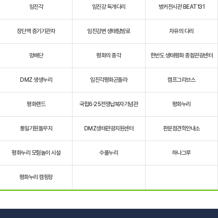
임진각
임진강 독개다리
벙커전시관 BEAT131
장단역 증기기관차
임진강변 생태탐방로
자유의 다리
망배단
평화의 종각
한반도 생태평화 종합관광센터
DMZ 생생누리
임진각평화곤돌라
캠프그리브스
평화랜드
국립6·25전쟁납북자기념관
평화누리
통일기원돌무지
DMZ생태관광지원센터
판문점견학안내소
평화누리 모험놀이 시설
수풀누리
하나그루
평화누리 캠핑장