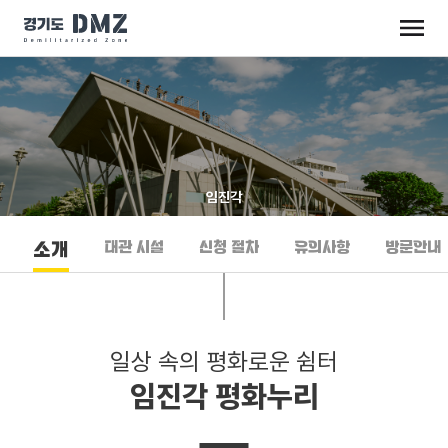
임진각
대관 시설
신청 절차
유의사항
방문안내
소개
일상 속의 평화로운 쉼터
임진각 평화누리