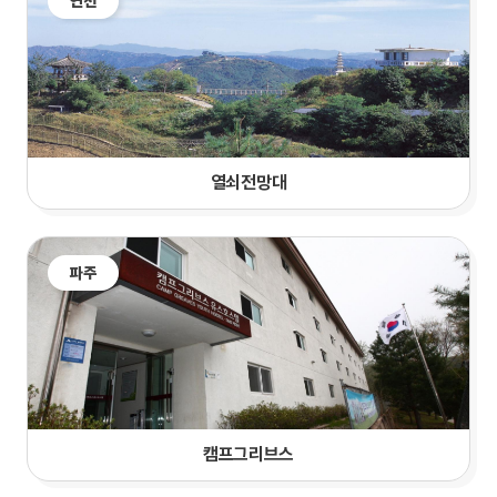
연천
열쇠전망대
파주
캠프그리브스