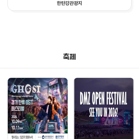
한탄강관광지
축제