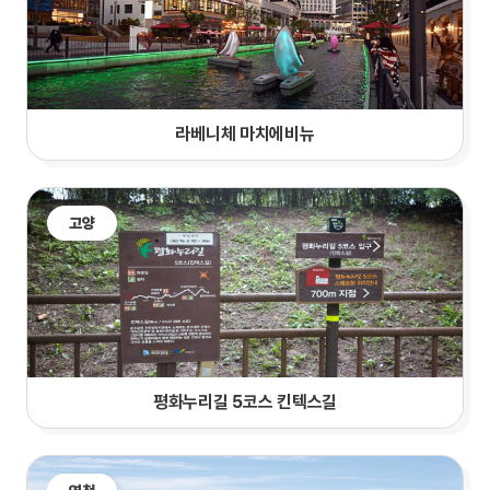
라베니체 마치에비뉴
고양
평화누리길 5코스 킨텍스길