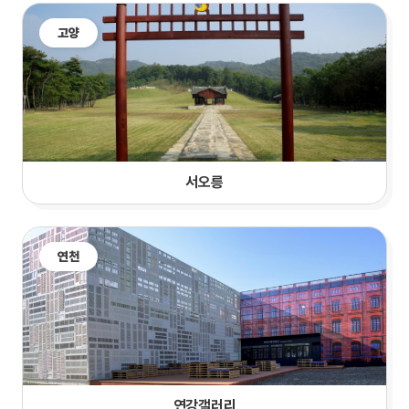
고양
서오릉
연천
연강갤러리