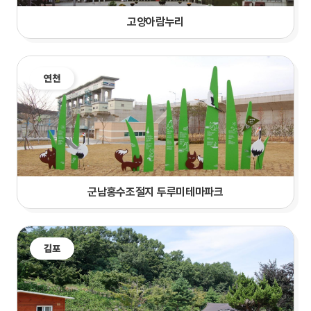
고양아람누리
연천
군남홍수조절지 두루미테마파크
김포