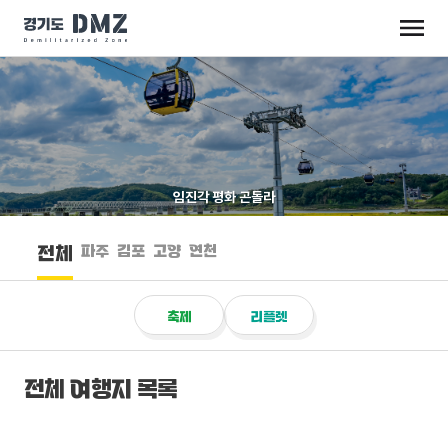
임진각 평화 곤돌라
파주
김포
고양
연천
전체
축제
리플렛
전체 여행지 목록