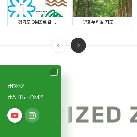
경기도 DMZ 로컬 가이드북
평화누리길 지도
#DMZ
#AllThatDMZ