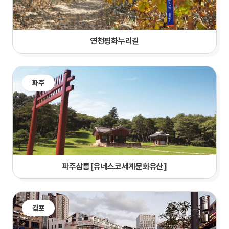
연천평화누리길
파주
파주삼릉[유네스코세계문화유산]
김포