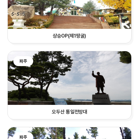
상승OP(제1땅굴)
파주
오두산 통일전망대
파주