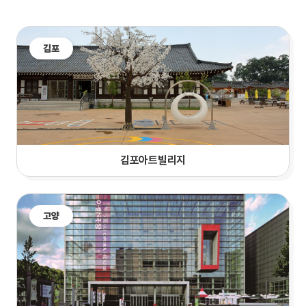
김포
김포아트빌리지
고양