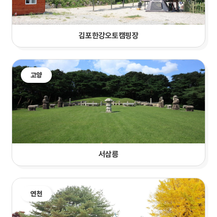
김포한강오토캠핑장
고양
서삼릉
연천