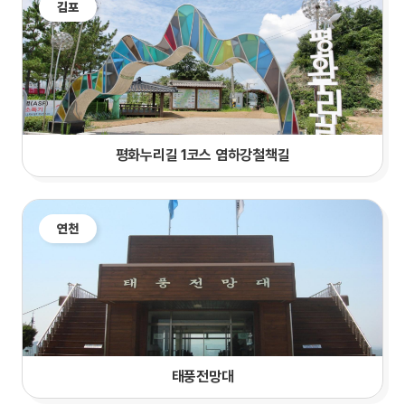
김포
평화누리길 1코스 염하강철책길
연천
태풍전망대