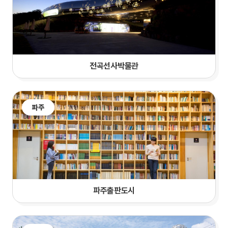
전곡선사박물관
파주
파주출판도시