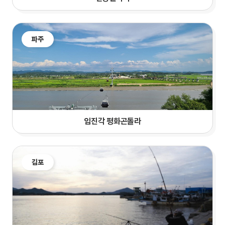
파주
임진각 평화곤돌라
김포