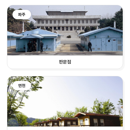
파주
판문점
연천