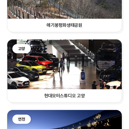
애기봉평화생태공원
고양
현대모터스튜디오 고양
연천