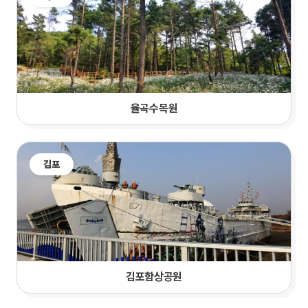
율곡수목원
김포
김포함상공원