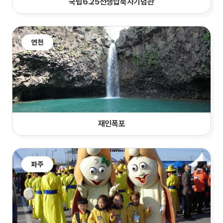
국립6.25전쟁납북자기념관
연천
재인폭포
파주