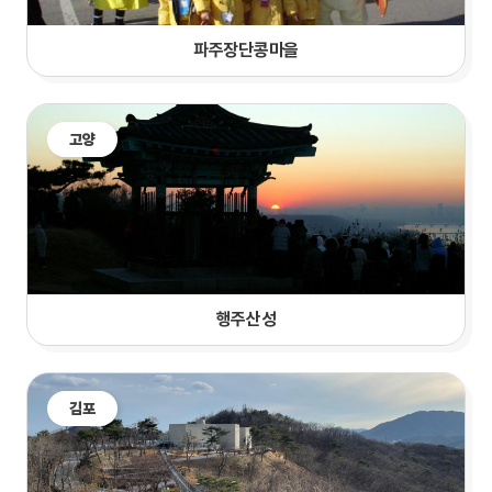
파주장단콩마을
고양
행주산성
김포