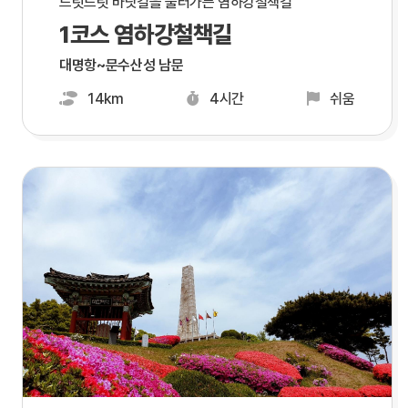
느릿느릿 바닷길을 둘러가는 염하강철책길
1코스 염하강철책길
대명항~문수산성 남문
14km
4시간
쉬움