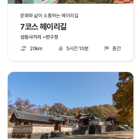
문화와 삶이 소통하는 헤이리길
7코스 헤이리길
성동사거리 ~반구정
20km
5시간 10분
중간