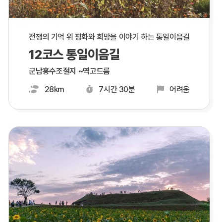
전쟁의 기억 위 평화와 희망을 이야기 하는 통일이음길
12코스 통일이음길
군남홍수조절지 ~역고드름
28km
7시간 30분
어려움