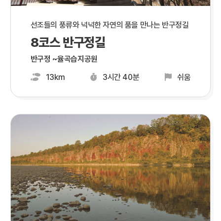
선조들의 풍류와 넉넉한 자연의 품을 만나는 반구정길
8코스 반구정길
반구정 ~율곡습지공원
13km
3시간 40분
쉬움