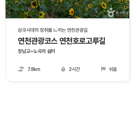
삼국시대의 정취를 느끼는 연천관광길
연천관광코스 연천호로고루길
장남교~노곡리 쉼터
7.8km
2시간
쉬움