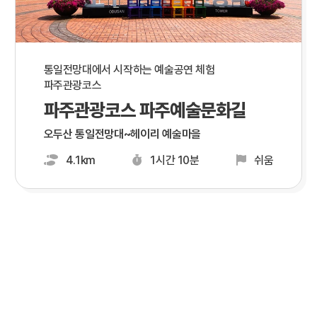
통일전망대에서 시작하는 예술공연 체험
파주관광코스
파주관광코스 파주예술문화길
오두산 통일전망대~헤이리 예술마을
4.1km
1시간 10분
쉬움