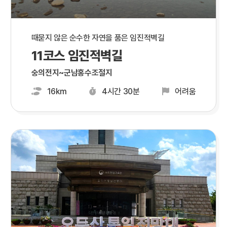
때묻지 않은 순수한 자연을 품은 임진적벽길
11코스 임진적벽길
숭의전지~군남홍수조절지
16km
4시간 30분
어려움