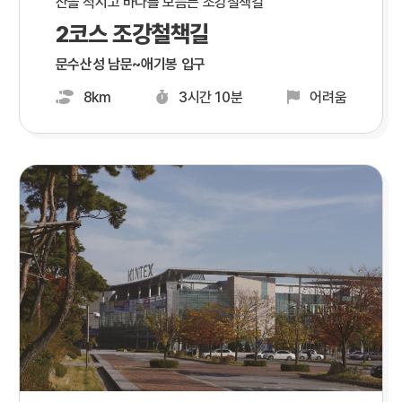
산을 적시고 바다를 보듬는 조강철책길
2코스 조강철책길
문수산성 남문~애기봉 입구
8km
3시간 10분
어려움