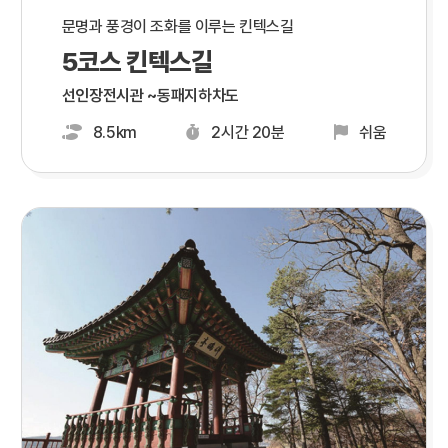
문명과 풍경이 조화를 이루는 킨텍스길
5코스 킨텍스길
선인장전시관 ~동패지하차도
8.5km
2시간 20분
쉬움