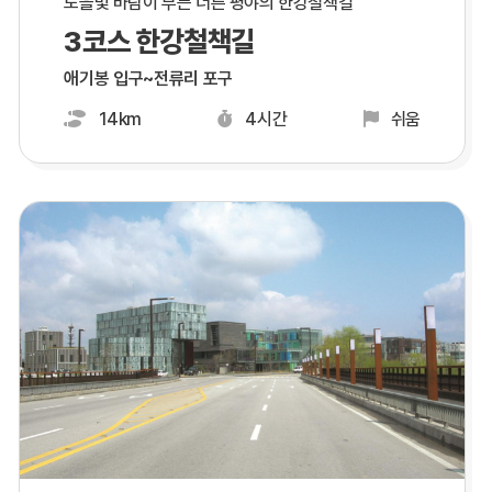
노을빛 바람이 부는 너른 평야의 한강철책길
3코스 한강철책길
애기봉 입구~전류리 포구
14km
4시간
쉬움