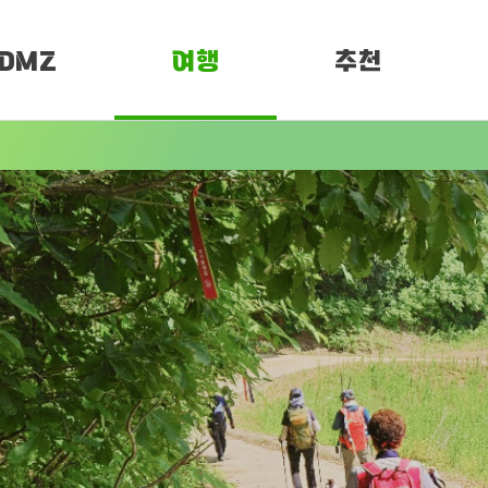
DMZ
여행
추천
소개
여행정보
PEN 페스티벌
임진각 평화누리
DMZ
DMZ 평화누리길
평화누리길