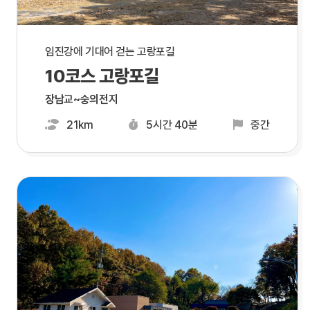
임진강에 기대어 걷는 고랑포길
10코스 고랑포길
장남교~숭의전지
21km
5시간 40분
중간