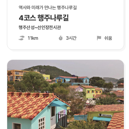
역사와 미래가 만나는 행주나루길
4코스 행주나루길
행주산성~선인장전시관
11km
3시간
쉬움