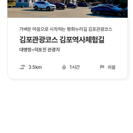
가벼운 마음으로 시작하는 평화누리길 김포관광코스
김포관광코스 김포역사체험길
대명항~덕포진 관광지
3.5km
1시간
쉬움