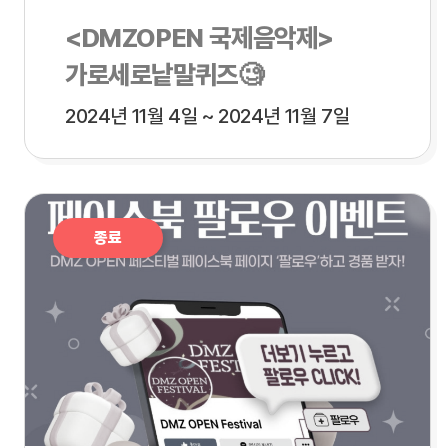
<DMZOPEN 국제음악제>
가로세로낱말퀴즈🧐
2024년 11월 4일 ~ 2024년 11월 7일
종료