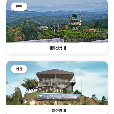
연천
태풍전망대
연천
비룡전망대