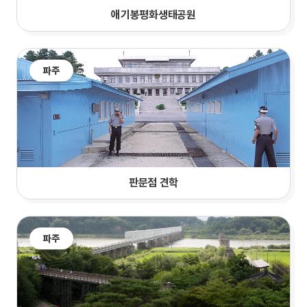
애기봉평화생태공원
파주
판문점 견학
파주