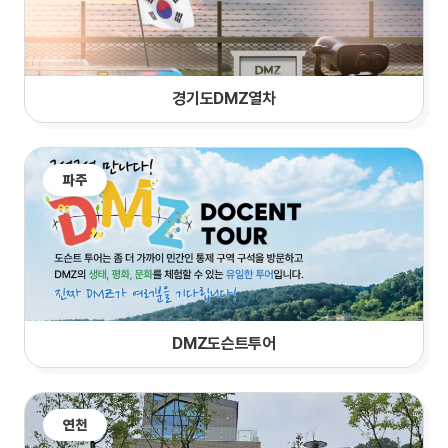
경기도DMZ열차
파주
DMZ도슨트투어
연천