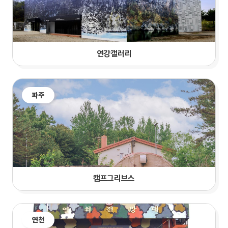
연강갤러리
파주
캠프그리브스
연천