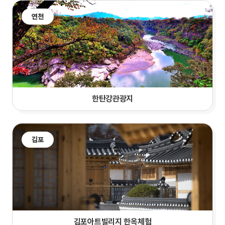
연천
한탄강관광지
김포
김포아트빌리지 한옥체험