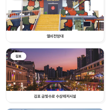
열쇠전망대
김포
김포 금빛수로 수상레저시설