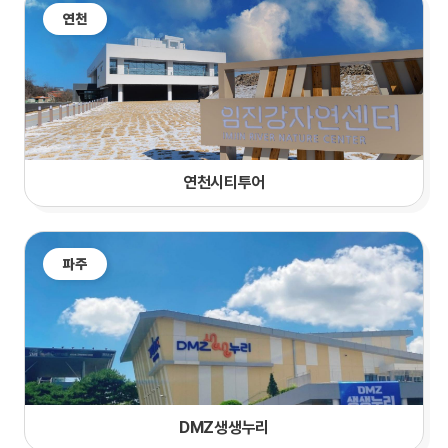
연천
연천시티투어
파주
DMZ생생누리