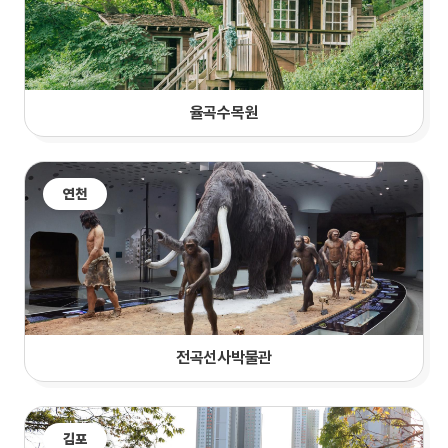
율곡수목원
연천
전곡선사박물관
김포