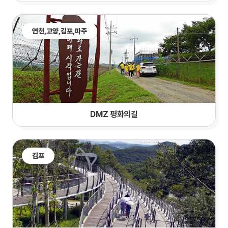
연천,
고양
,김포,파주
DMZ 평화의길
김포