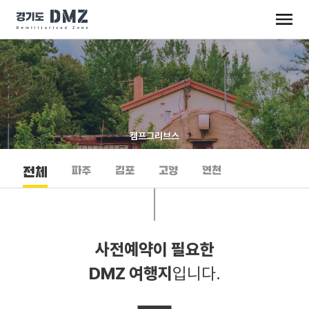
캠프그리브스
파주
김포
고양
연천
전체
사전예약이 필요한
DMZ 여행지
입니다.