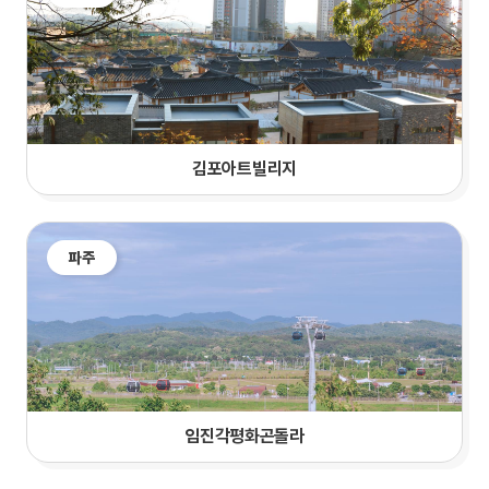
김포아트빌리지
파주
임진각평화곤돌라