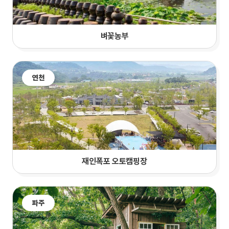
벼꽃농부
연천
재인폭포 오토캠핑장
파주