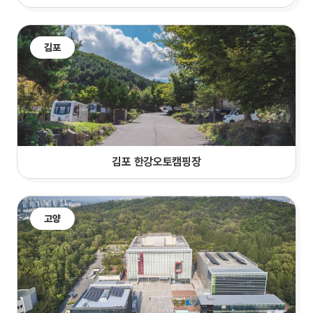
김포
김포 한강오토캠핑장
고양