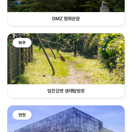
DMZ 평화관광
파주
임진강변 생태탐방로
연천