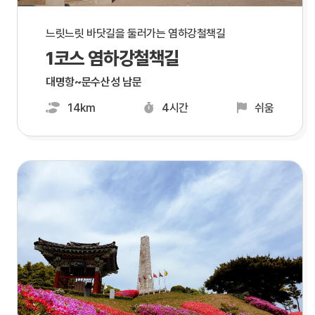
느릿느릿 바닷길을 둘러가는 염하강철책길
1코스 염하강철책길
대명항~문수산성 남문
14km
4시간
쉬움