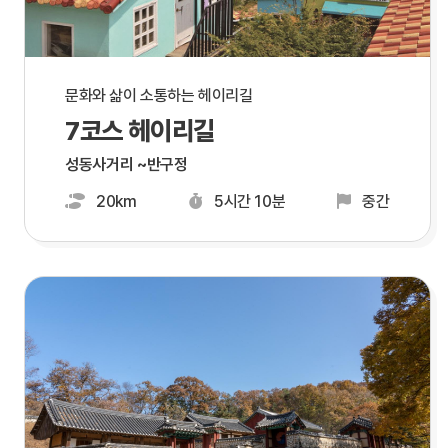
문화와 삶이 소통하는 헤이리길
7코스 헤이리길
성동사거리 ~반구정
20km
5시간 10분
중간