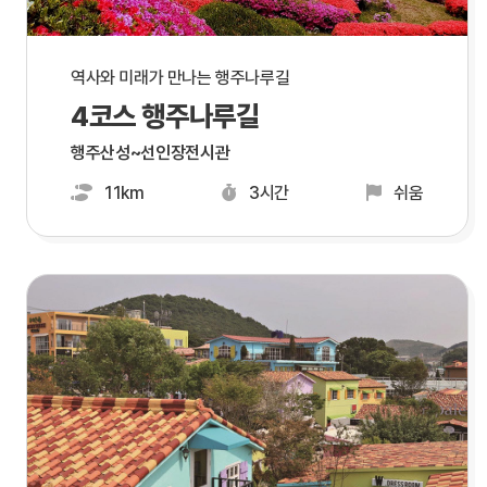
역사와 미래가 만나는 행주나루길
4코스 행주나루길
행주산성~선인장전시관
11km
3시간
쉬움