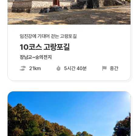
임진강에 기대어 걷는 고랑포길
10코스 고랑포길
장남교~숭의전지
21km
5시간 40분
중간