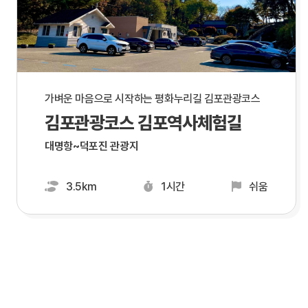
가벼운 마음으로 시작하는 평화누리길 김포관광코스
김포관광코스 김포역사체험길
대명항~덕포진 관광지
3.5km
1시간
쉬움