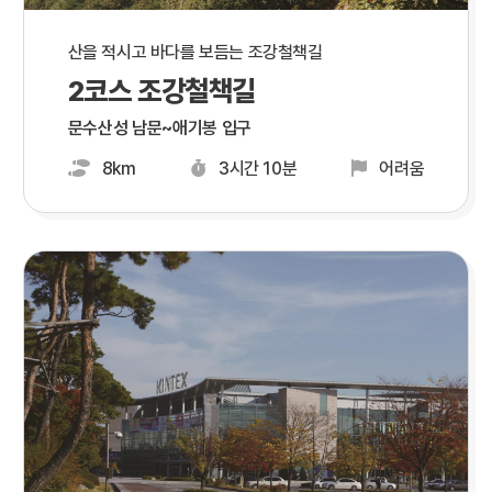
산을 적시고 바다를 보듬는 조강철책길
2코스 조강철책길
문수산성 남문~애기봉 입구
8km
3시간 10분
어려움