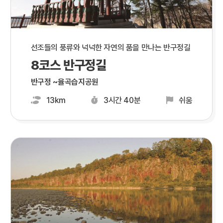
선조들의 풍류와 넉넉한 자연의 품을 만나는 반구정길
8코스 반구정길
반구정 ~율곡습지공원
13km
3시간 40분
쉬움