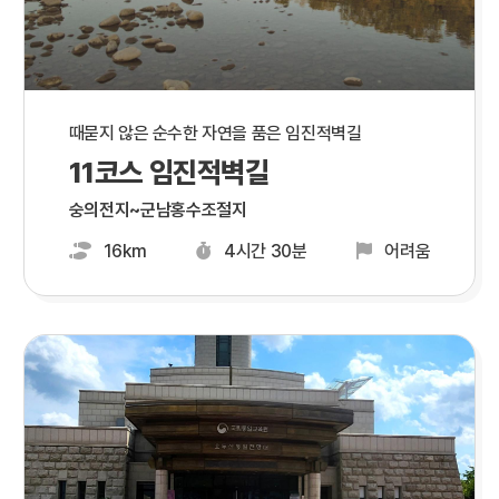
때묻지 않은 순수한 자연을 품은 임진적벽길
11코스 임진적벽길
숭의전지~군남홍수조절지
16km
4시간 30분
어려움