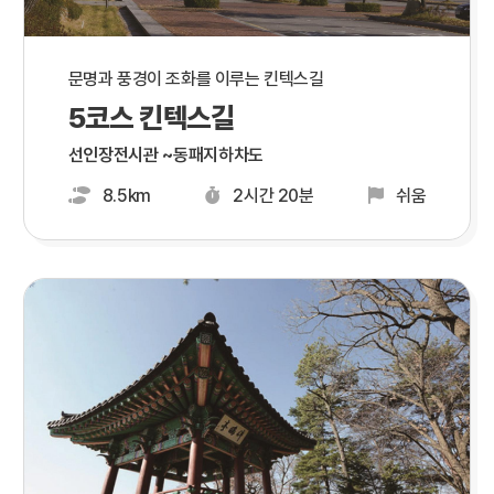
문명과 풍경이 조화를 이루는 킨텍스길
5코스 킨텍스길
선인장전시관 ~동패지하차도
8.5km
2시간 20분
쉬움