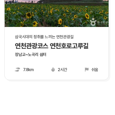
삼국시대의 정취를 느끼는 연천관광길
연천관광코스 연천호로고루길
장남교~노곡리 쉼터
7.8km
2시간
쉬움