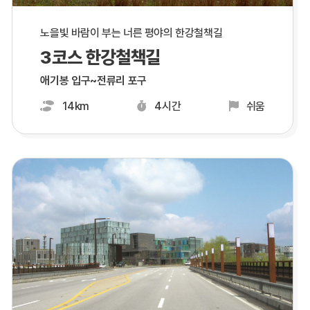
노을빛 바람이 부는 너른 평야의 한강철책길
3코스 한강철책길
애기봉 입구~전류리 포구
14km
4시간
쉬움