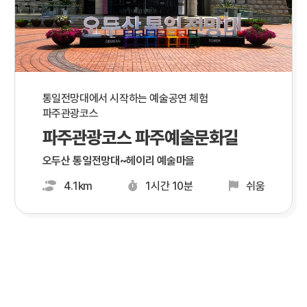
통일전망대에서 시작하는 예술공연 체험
파주관광코스
파주관광코스 파주예술문화길
오두산 통일전망대~헤이리 예술마을
4.1km
1시간 10분
쉬움