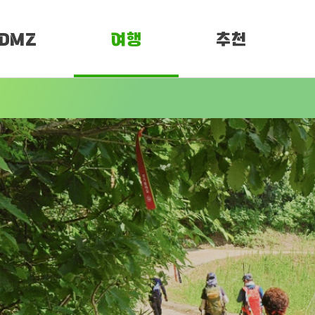
DMZ
여행
추천
소개
여행정보
PEN 페스티벌
임진각 평화누리
DMZ 평화누리길
DMZ
리길