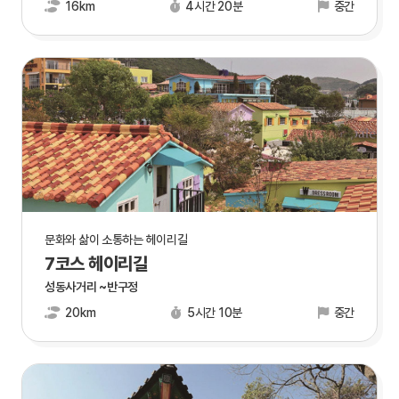
16km
4시간 20분
중간
문화와 삶이 소통하는 헤이리길
7코스 헤이리길
성동사거리 ~반구정
20km
5시간 10분
중간