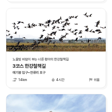
노을빛 바람이 부는 너른 평야의 한강철책길
3코스 한강철책길
애기봉 입구~전류리 포구
14km
4시간
쉬움