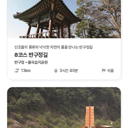
선조들의 풍류와 넉넉한 자연의 품을 만나는 반구정길
8코스 반구정길
반구정 ~율곡습지공원
13km
3시간 40분
쉬움