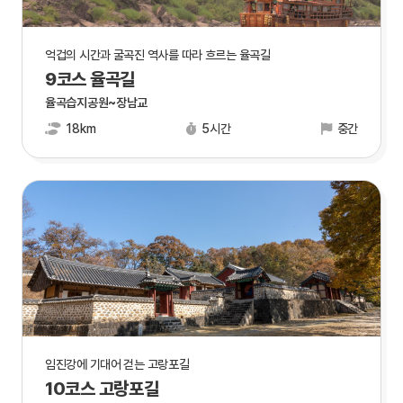
억겁의 시간과 굴곡진 역사를 따라 흐르는 율곡길
9코스 율곡길
율곡습지공원~장남교
18km
5시간
중간
임진강에 기대어 걷는 고랑포길
10코스 고랑포길