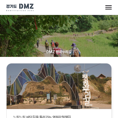
DMZ 평화누리길
느릿느릿 바닷길을 둘러가는 염하강철책길