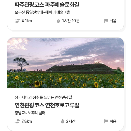
파주관광코스 파주예술문화길
오두산 통일전망대~헤이리 예술마을
4.1km
1시간 10분
쉬움
삼국시대의 정취를 느끼는 연천관광길
연천관광코스 연천호로고루길
장남교~노곡리 쉼터
7.8km
2시간
쉬움