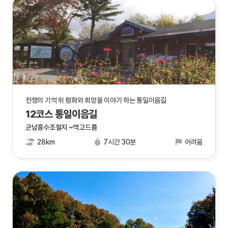
전쟁의 기억 위 평화와 희망을 이야기 하는 통일이음길
12코스 통일이음길
군남홍수조절지 ~역고드름
28km
7시간 30분
어려움