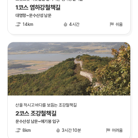
1코스 염하강철책길
대명항~문수산성 남문
14km
4시간
쉬움
산을 적시고 바다를 보듬는 조강철책길
2코스 조강철책길
문수산성 남문~애기봉 입구
8km
3시간 10분
어려움