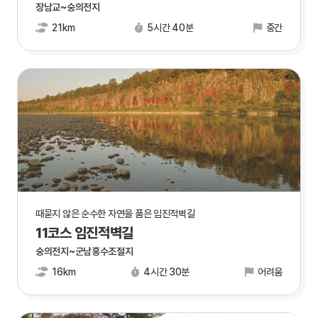
장남교~숭의전지
21km
5시간 40분
중간
때묻지 않은 순수한 자연을 품은 임진적벽길
11코스 임진적벽길
숭의전지~군남홍수조절지
16km
4시간 30분
어려움