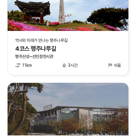
역사와 미래가 만나는 행주나루길
4코스 행주나루길
행주산성~선인장전시관
11km
3시간
쉬움