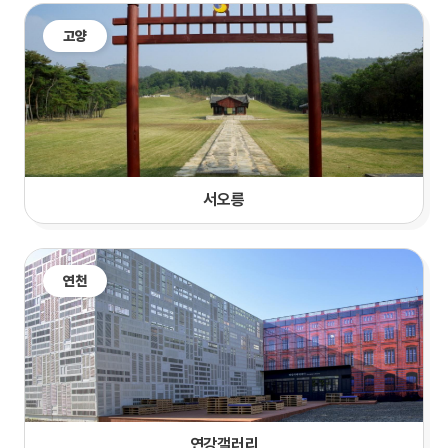
고양
서오릉
연천
연강갤러리