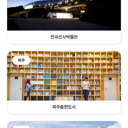
전곡선사박물관
파주
파주출판도시