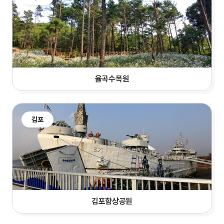
율곡수목원
김포
김포함상공원