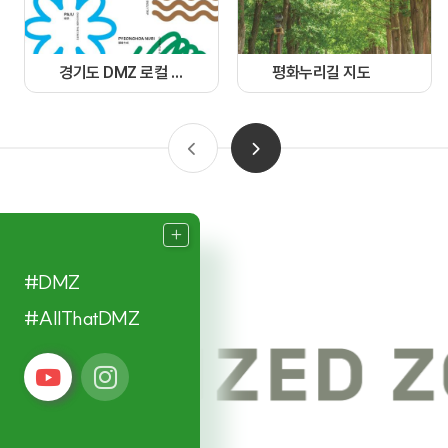
경기도 DMZ 로컬 가이드북
평화누리길 지도
#DMZ
#AllThatDMZ