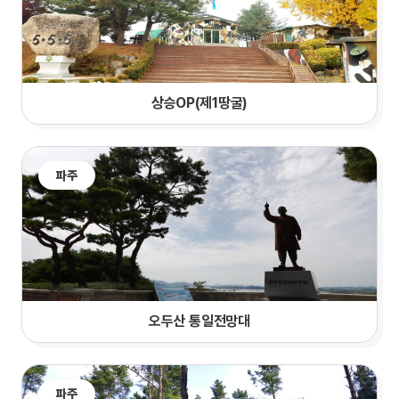
상승OP(제1땅굴)
파주
오두산 통일전망대
파주