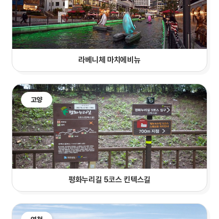
라베니체 마치에비뉴
고양
평화누리길 5코스 킨텍스길