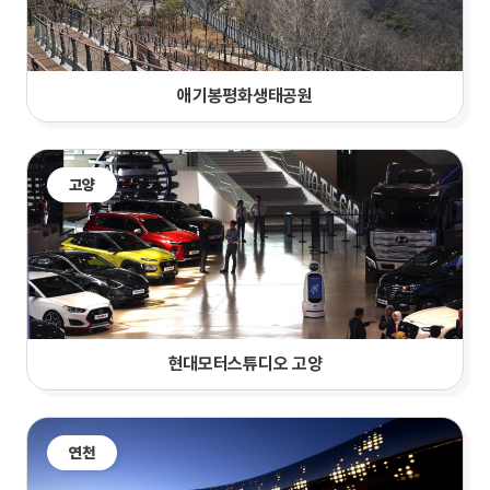
애기봉평화생태공원
고양
현대모터스튜디오 고양
연천