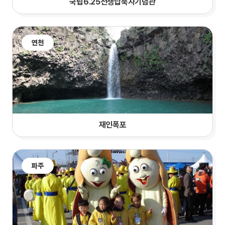
국립6.25전쟁납북자기념관
연천
재인폭포
파주