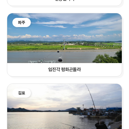
파주
임진각 평화곤돌라
김포