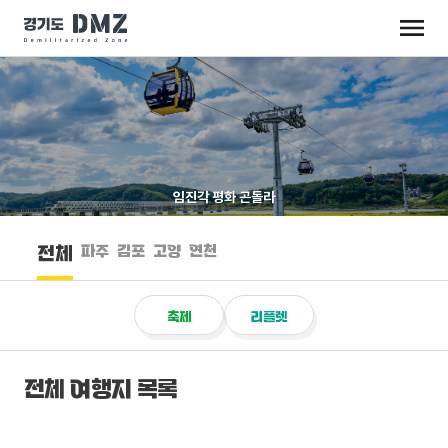
임진각 평화 곤돌라
파주
김포
고양
연천
전체
축제
리플렛
전체 여행지 목록