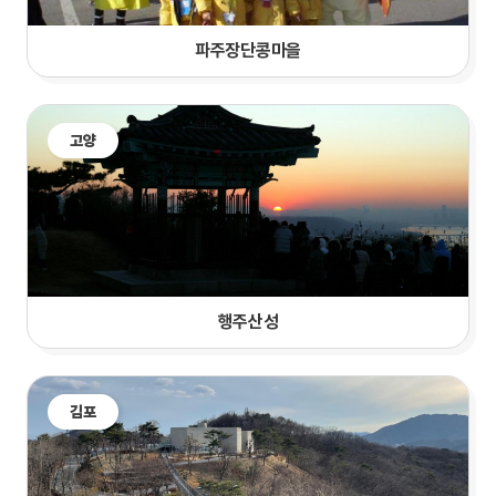
파주장단콩마을
고양
행주산성
김포