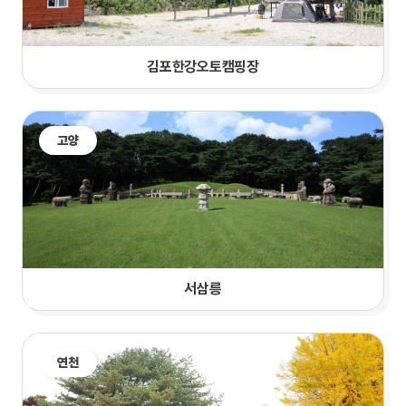
김포한강오토캠핑장
고양
서삼릉
연천