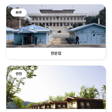
파주
판문점
연천