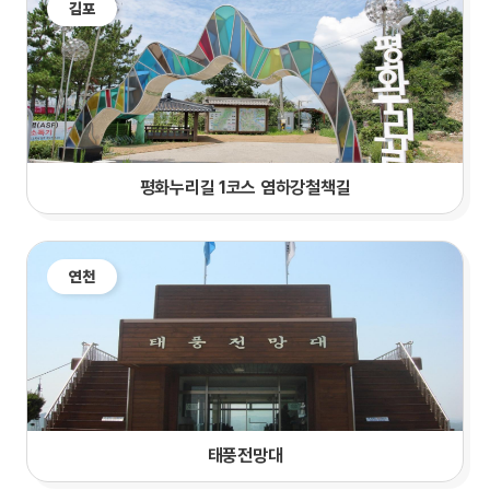
김포
평화누리길 1코스 염하강철책길
연천
태풍전망대