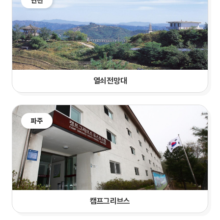
연천
열쇠전망대
파주
캠프그리브스