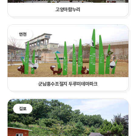
고양아람누리
연천
군남홍수조절지 두루미테마파크
김포