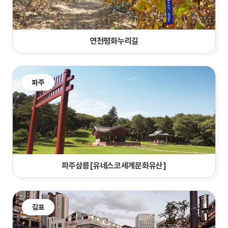
연천평화누리길
파주
파주삼릉[유네스코세계문화유산]
김포