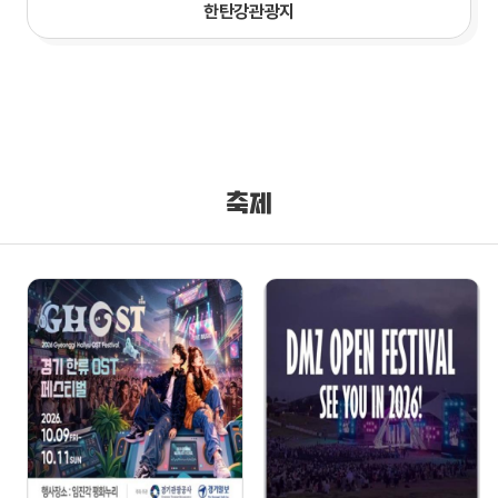
한탄강관광지
축제