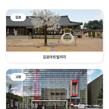
김포
김포아트빌리지
고양