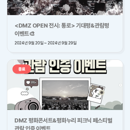
<DMZ OPEN 전시: 통로> 기대평&관람평
이벤트🎨
2024년 9월 20일 ~ 2024년 9월 29일
종료
DMZ 평화콘서트&평화누리 피크닉 페스티벌
관람 인증 이벤트