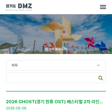
임진각 평화누리
공
지
2026 GHOST(경기 한류 OST) 페스티벌 2차 라인업 공개 및 프리세일 티켓 판매 안내
사
항
2026-08-06