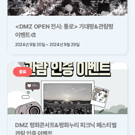
<DMZ OPEN 전시: 통로> 기대평&관람평
이벤트🎨
2024년 9월 20일 ~ 2024년 9월 29일
종료
DMZ 평화콘서트&평화누리 피크닉 페스티벌
관람 인증 이벤트