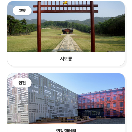
고양
서오릉
연천
연강갤러리