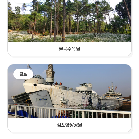
율곡수목원
김포
김포함상공원