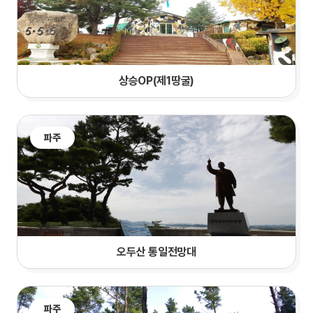
상승OP(제1땅굴)
파주
오두산 통일전망대
파주