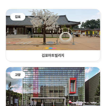
김포
김포아트빌리지
고양