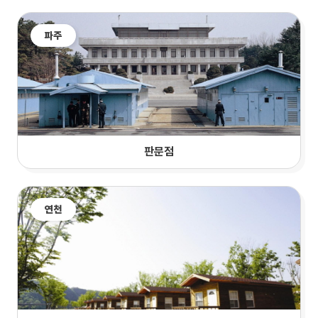
파주
판문점
연천