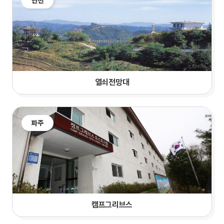
연천
열쇠전망대
파주
캠프그리브스