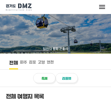
임진각 평화 곤돌라
파주
김포
고양
연천
전체
축제
리플렛
전체 여행지 목록