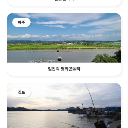
파주
임진각 평화곤돌라
김포