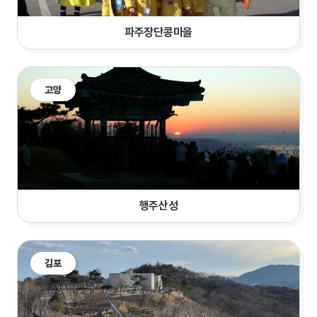
파주장단콩마을
고양
행주산성
김포