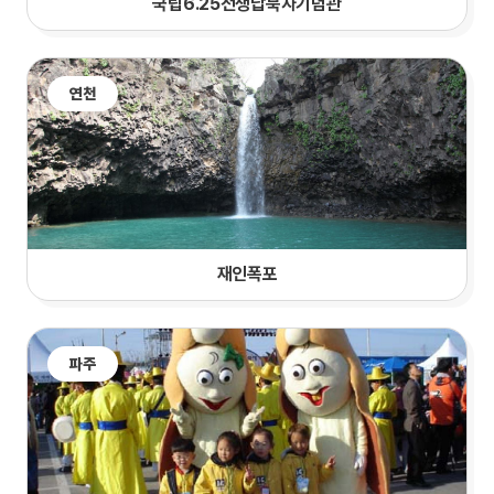
국립6.25전쟁납북자기념관
연천
재인폭포
파주