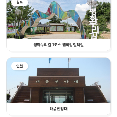
김포
평화누리길 1코스 염하강철책길
연천
태풍전망대