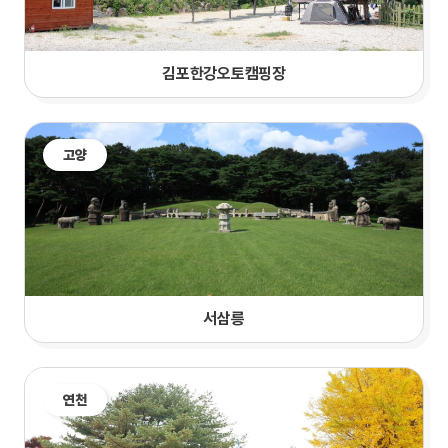
김포한강오토캠핑장
고양
서삼릉
연천