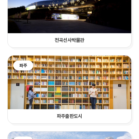
전곡선사박물관
파주
파주출판도시