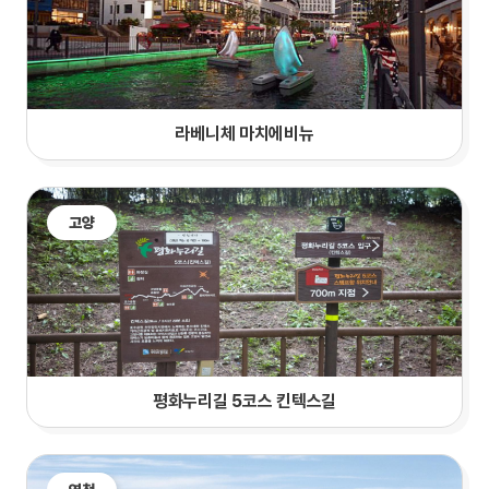
라베니체 마치에비뉴
고양
평화누리길 5코스 킨텍스길