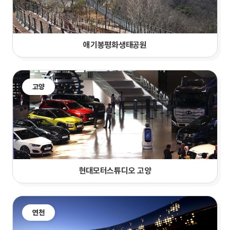
애기봉평화생태공원
고양
현대모터스튜디오 고양
연천