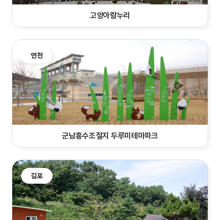
고양아람누리
연천
군남홍수조절지 두루미테마파크
김포