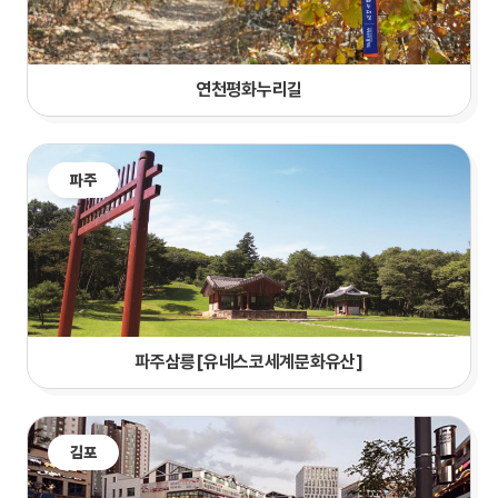
연천평화누리길
파주
파주삼릉[유네스코세계문화유산]
김포