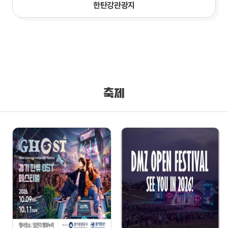
한탄강관광지
축제