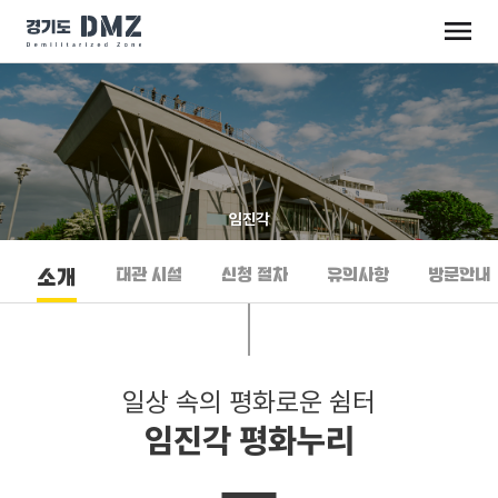
임진각
대관 시설
신청 절차
유의사항
방문안내
소개
일상 속의 평화로운 쉼터
임진각 평화누리