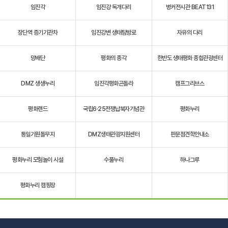
임진각
임진강 독개다리
벙커전시관 BEAT131
장단역 증기기관차
임진강변 생태탐방로
자유의 다리
망배단
평화의 종각
한반도 생태평화 종합관광센터
DMZ 생생누리
임진각평화곤돌라
캠프그리브스
평화랜드
국립6·25전쟁납북자기념관
평화누리
통일기원돌무지
DMZ생태관광지원센터
판문점견학안내소
평화누리 모험놀이 시설
수풀누리
하나그루
평화누리 캠핑장