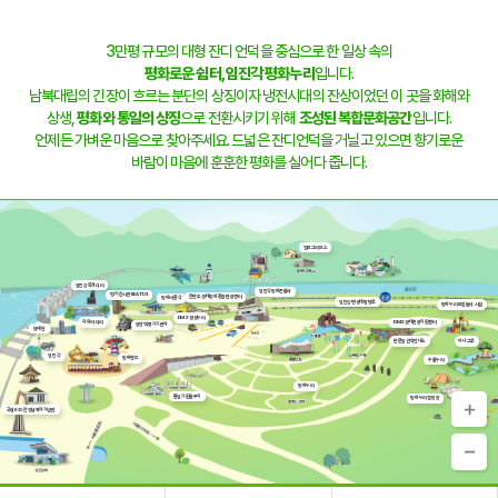
3만평 규모의 대형 잔디 언덕을 중심으로 한 일상 속의
평화로운 쉼터,
임진각 평화누리
입니다.
남북대립의 긴장이 흐르는 분단의 상징이자 냉전시대의 잔상이었던 이 곳을 화해와
상생,
평화와 통일의 상징
으로 전환시키기 위해
조성된 복합문화공간
입니다.
언제든 가벼운 마음으로 찾아주세요. 드넓은 잔디언덕을 거닐고 있으면 향기로운
바람이 마음에 훈훈한 평화를 실어다 줍니다.
캠프그리브스
임진강 독개다리
임진각평화곤돌라
벙커전시관 BEAT131
한반도 생태평화 종합관광센터
평화의 종각
임진강변 생태탐방로
평화누리 모험놀이 시설
DMZ 생생누리
자유의 다리
DMZ생태관광지원센터
장단역 증기기관차
망배단
판문점견학안내소
하나그루
임진각
평화랜드
수풀누리
평화누리
통일기원돌무지
평화누리 캠핑장
국립6·25전쟁납북자기념관