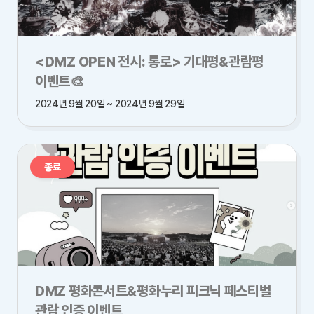
<DMZ OPEN 전시: 통로> 기대평&관람평
이벤트🎨
2024년 9월 20일 ~ 2024년 9월 29일
종료
DMZ 평화콘서트&평화누리 피크닉 페스티벌
관람 인증 이벤트