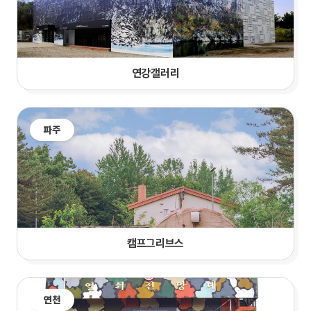
연강갤러리
파주
캠프그리브스
연천