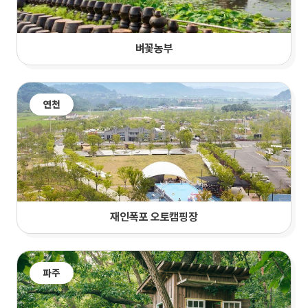
벼꽃농부
연천
재인폭포 오토캠핑장
파주