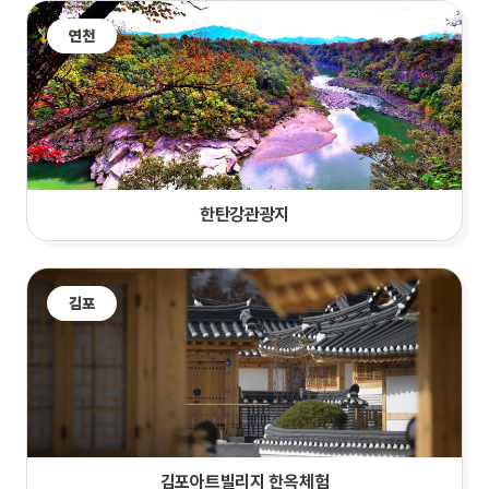
연천
한탄강관광지
김포
김포아트빌리지 한옥체험