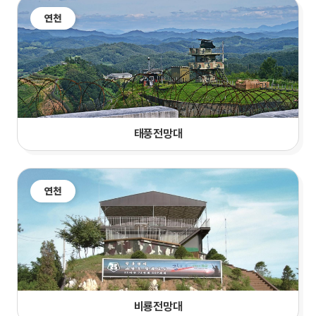
연천
태풍전망대
연천
비룡전망대