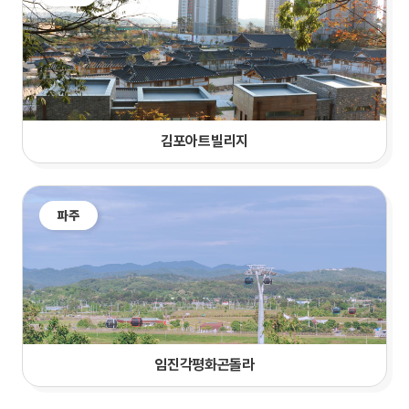
김포아트빌리지
파주
임진각평화곤돌라