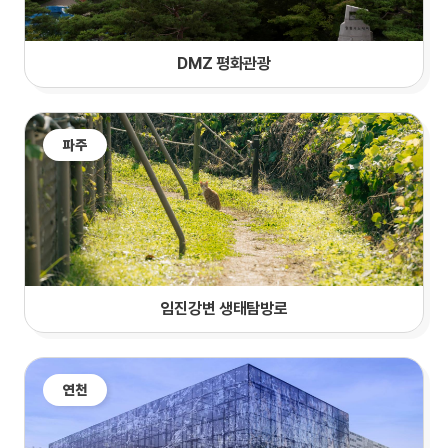
DMZ 평화관광
파주
임진강변 생태탐방로
연천