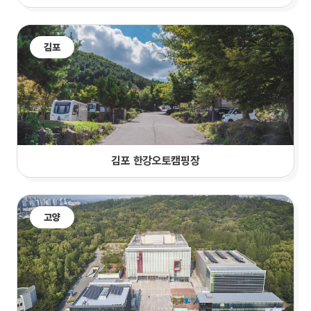
김포
김포 한강오토캠핑장
고양