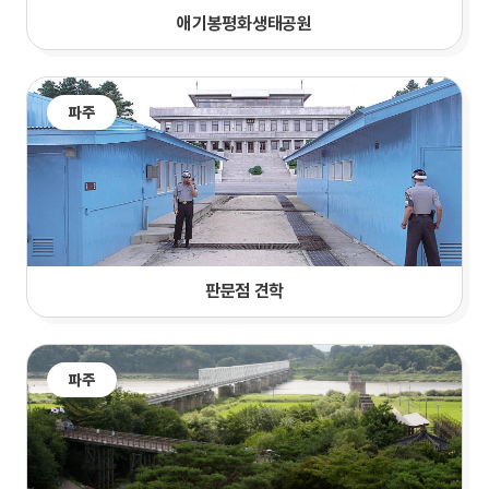
애기봉평화생태공원
파주
판문점 견학
파주