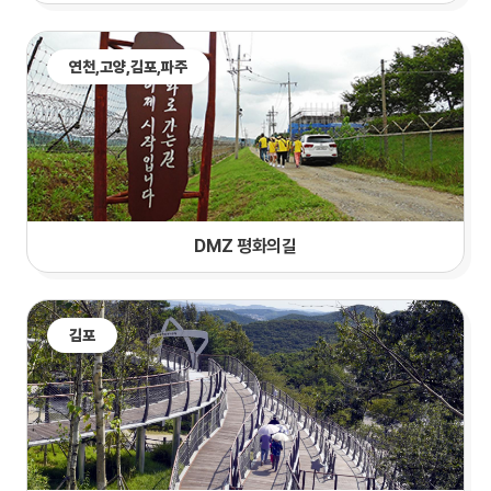
연천,
고양
,김포,파주
DMZ 평화의길
김포