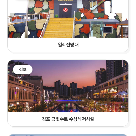
열쇠전망대
김포
김포 금빛수로 수상레저시설