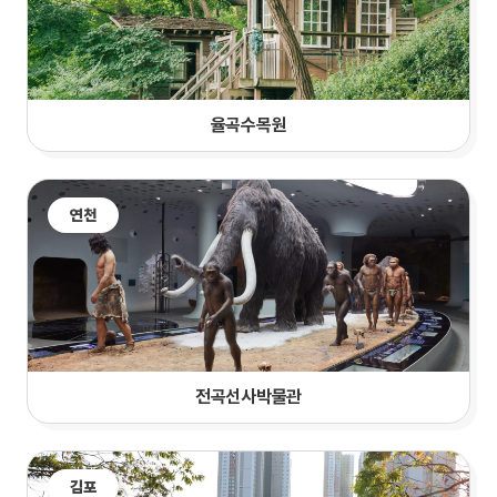
율곡수목원
연천
전곡선사박물관
김포