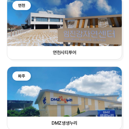
연천
연천시티투어
파주
DMZ생생누리