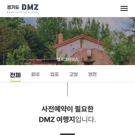
캠프그리브스
파주
김포
고양
연천
전체
사전예약이 필요한
DMZ 여행지
입니다.