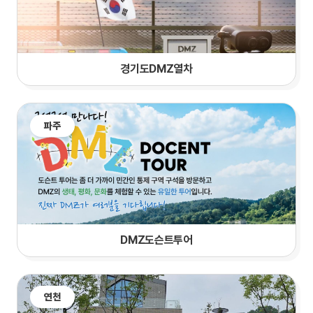
경기도DMZ열차
파주
DMZ도슨트투어
연천