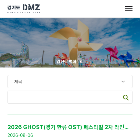
임진각 평화누리
공
지
2026 GHOST(경기 한류 OST) 페스티벌 2차 라인업 공개 및 프리세일 티켓 판매 안내
사
항
2026-08-06