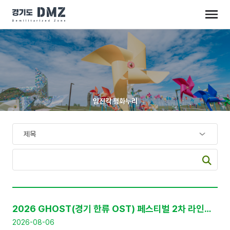
임진각 평화누리
공
지
2026 GHOST(경기 한류 OST) 페스티벌 2차 라인업 공개 및 프리세일 티켓 판매 안내
사
항
2026-08-06