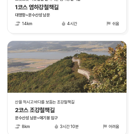
1코스 염하강철책길
대명항~문수산성 남문
14km
4시간
쉬움
산을 적시고 바다를 보듬는 조강철책길
2코스 조강철책길
문수산성 남문~애기봉 입구
8km
3시간 10분
어려움