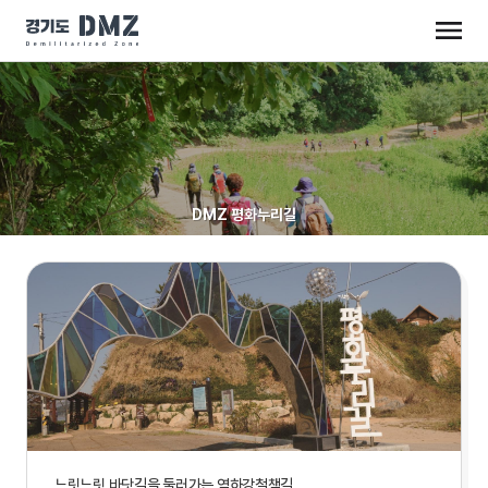
DMZ 평화누리길
느릿느릿 바닷길을 둘러가는 염하강철책길