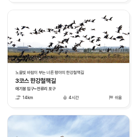
노을빛 바람이 부는 너른 평야의 한강철책길
3코스 한강철책길
애기봉 입구~전류리 포구
14km
4시간
쉬움