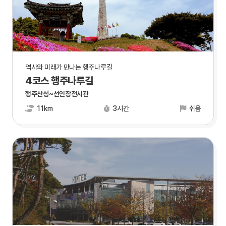
역사와 미래가 만나는 행주나루길
4코스 행주나루길
행주산성~선인장전시관
11km
3시간
쉬움