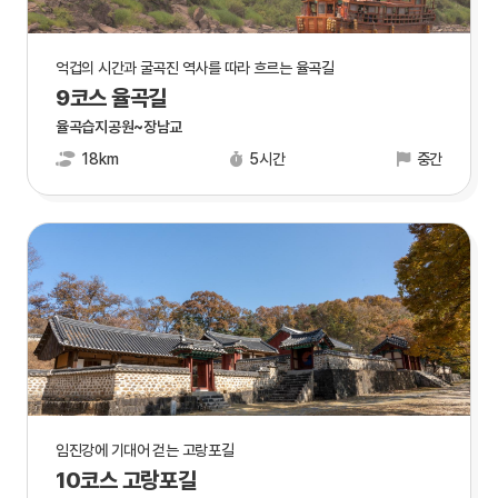
억겁의 시간과 굴곡진 역사를 따라 흐르는 율곡길
9코스 율곡길
율곡습지공원~장남교
18km
5시간
중간
임진강에 기대어 걷는 고랑포길
10코스 고랑포길