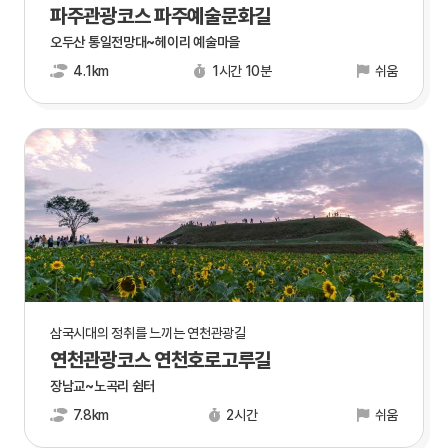
파주관광코스 파주예술문화길
오두산 통일전망대~헤이리 예술마을
4.1km
1시간 10분
쉬움
삼국시대의 정취를 느끼는 연천관광길
연천관광코스 연천호로고루길
장남교~노곡리 쉼터
7.8km
2시간
쉬움