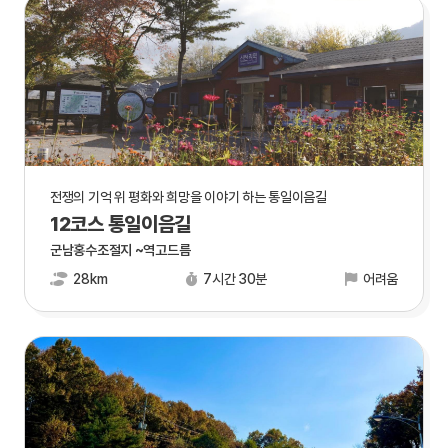
전쟁의 기억 위 평화와 희망을 이야기 하는 통일이음길
12코스 통일이음길
군남홍수조절지 ~역고드름
28km
7시간 30분
어려움