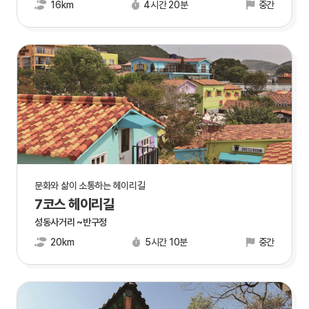
16km
4시간 20분
중간
문화와 삶이 소통하는 헤이리길
7코스 헤이리길
성동사거리 ~반구정
20km
5시간 10분
중간