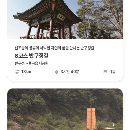
선조들의 풍류와 넉넉한 자연의 품을 만나는 반구정길
8코스 반구정길
반구정 ~율곡습지공원
13km
3시간 40분
쉬움