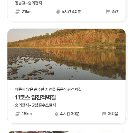
장남교~숭의전지
21km
5시간 40분
중간
때묻지 않은 순수한 자연을 품은 임진적벽길
11코스 임진적벽길
숭의전지~군남홍수조절지
16km
4시간 30분
어려움