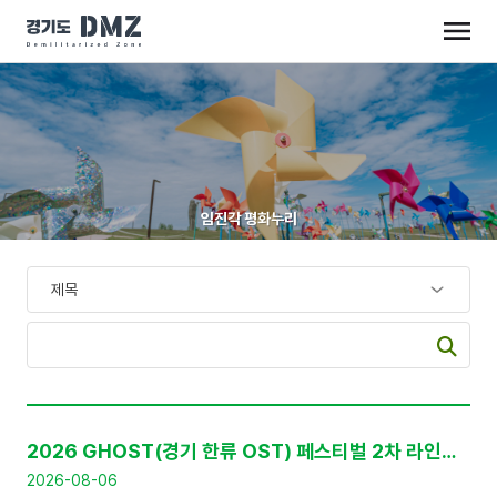
임진각 평화누리
공
지
2026 GHOST(경기 한류 OST) 페스티벌 2차 라인업 공개 및 프리세일 티켓 판매 안내
사
항
2026-08-06